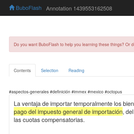
BuboFlash
Annotation 1439553162508
Do you want BuboFlash to help you learning these things? Or 
Contents
Selection
Reading
#aspectos-generales #definición #immex #mexico #octopus