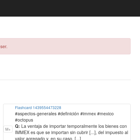
ser.
Flashcard 1439554473228
#aspectos-generales #definición #immex #mexico
#octopus
Q:
La ventaja de importar temporalmente los bienes con
M+
IMMEX es que se importan sin cubrir [...], del impuesto al
valor agregado y, en su caso, [...]