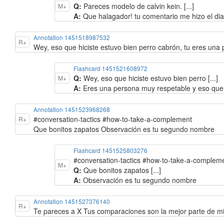
Q:
Pareces modelo de calvin kein. [...]
M+
A:
Que halagador! tu comentario me hizo el di
Annotation 1451518987532
R+
Wey, eso que hiciste estuvo bien perro cabrón, tu eres una
Flashcard 1451521608972
Q:
Wey, eso que hiciste estuvo bien perro [...]
M+
A:
Eres una persona muy respetable y eso que 
Annotation 1451523968268
#conversation-tactics #how-to-take-a-complement
R+
Que bonitos zapatos Observación es tu segundo nombre
Flashcard 1451525803276
#conversation-tactics #how-to-take-a-complem
M+
Q:
Que bonitos zapatos [...]
A:
Observación es tu segundo nombre
Annotation 1451527376140
R+
Te pareces a X Tus comparaciones son la mejor parte de mi