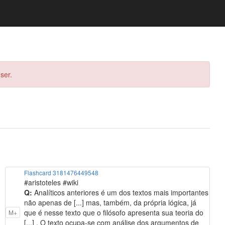
ser.
Flashcard 3181476449548
#aristoteles #wiki
Q:
Analíticos anteriores é um dos textos mais importantes
não apenas de [...] mas, também, da própria lógica, já
que é nesse texto que o filósofo apresenta sua teoria do
M+
[...] . O texto ocupa-se com análise dos argumentos de