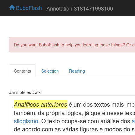
BuboFlash
Annotation 3181471993100
Do you want BuboFlash to help you learning these things? Or 
Contents
Selection
Reading
#aristoteles #wiki