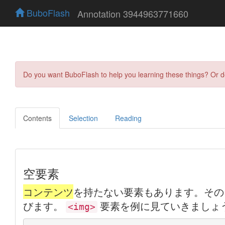
BuboFlash
Annotation 3944963771660
Do you want BuboFlash to help you learning these things? Or 
Contents
Selection
Reading