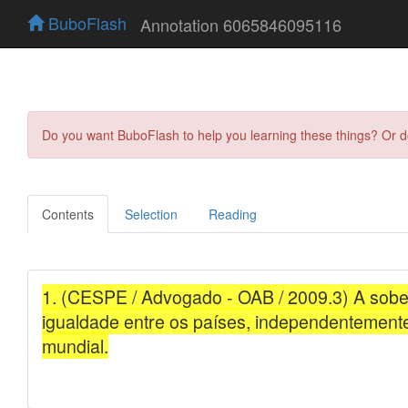
BuboFlash
Annotation 6065846095116
Do you want BuboFlash to help you learning these things? Or 
Contents
Selection
Reading