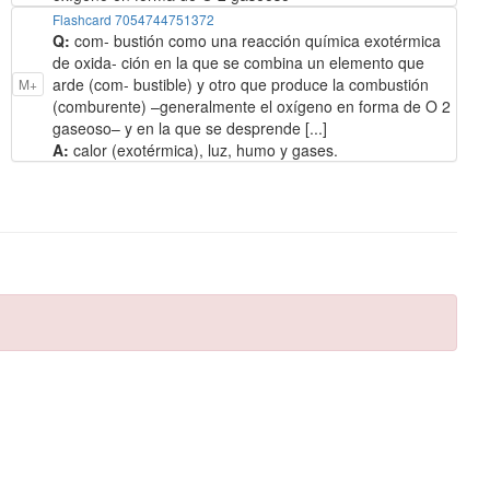
Flashcard 7054744751372
Q:
com- bustión como una reacción química exotérmica
de oxida- ción en la que se combina un elemento que
arde (com- bustible) y otro que produce la combustión
M+
(comburente) –generalmente el oxígeno en forma de O 2
gaseoso– y en la que se desprende [...]
A:
calor (exotérmica), luz, humo y gases.