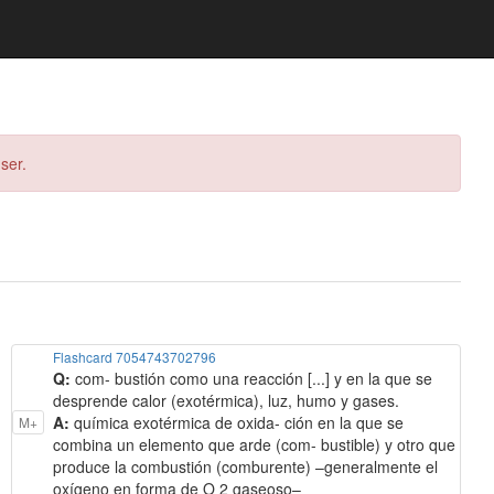
ser.
Flashcard 7054743702796
Q:
com- bustión como una reacción [...] y en la que se
desprende calor (exotérmica), luz, humo y gases.
A:
química exotérmica de oxida- ción en la que se
M+
combina un elemento que arde (com- bustible) y otro que
produce la combustión (comburente) –generalmente el
oxígeno en forma de O 2 gaseoso–