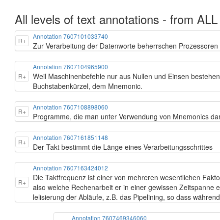
All levels of text annotations - from ALL
Annotation 7607101033740
R+
Zur Verarbeitung der Datenworte beherrschen Prozessoren
Annotation 7607104965900
Weil Maschinenbefehle nur aus Nullen und Einsen bestehen,
R+
Buchstabenkürzel, dem Mnemonic.
Annotation 7607108898060
R+
Programme, die man unter Verwendung von Mnemonics dars
Annotation 7607161851148
R+
Der Takt bestimmt die Länge eines Verarbeitungsschrittes
Annotation 7607163424012
Die Taktfrequenz ist einer von mehreren wesentlichen Fakt
R+
also welche Rechenarbeit er in einer gewissen Zeitspanne e
lelisierung der Abläufe, z.B. das Pipelining, so dass währen
Annotation 7607469346060