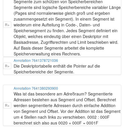
Segmente zum schützen von Speicherbereichen
Segmente sind logische Speicherbereiche variabler Länge
(Pages sind normalerweise gleich groß und ergeben
zusammengesetzt ein Segment). In einem Segment ist
wiederum eine Aufteilung in Code-, Daten- und
R+
Speichersegment zu finden. Jedes Segment definiert ein
Objekt, welches eindeutig über einen Deskriptor mit
Basisadresse, Zugriffsrechten und Limit beschieben wird.
Auf Basis dieser Segmente arbeitet die komplette
Speicherverwaltung eines Rechners.
Annotation 7641378721036
Die Deskriptortabelle enthält die Pointer auf die
R+
Speicherbereiche der Segmente.
Annotation 7641380293900
Was ist das besondere am Adreßraum? Segmentierte
Adressen bestehen aus Segment und Offset. Berechnet
werden segmentierte Adressen durch einfache Addition
R+
von Segment und Offset. Vor der Addition ist das Segment
um 4 Stellen nach links zu verschieben. 0002 : 000F
berechnet sich also aus 0020 + 000F = 0001F