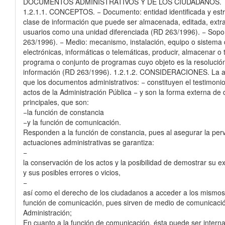
DOCUMENTOS ADMINISTRATIVOS Y DE LOS CIUDADANOS.
1.2.1.1. CONCEPTOS. − Documento: entidad identificada y estru
clase de información que puede ser almacenada, editada, extra
usuarios como una unidad diferenciada (RD 263/1996). − Soporte
263/1996). − Medio: mecanismo, instalación, equipo o sistema d
electrónicas, informáticas o telemáticas, producir, almacenar o
programa o conjunto de programas cuyo objeto es la resolución
información (RD 263/1996). 1.2.1.2. CONSIDERACIONES. La acti
que los documentos administrativos: − constituyen el testimonio 
actos de la Administración Pública − y son la forma externa d
principales, que son:
−la función de constancia
−y la función de comunicación.
Responden
a
la
función
de
constancia,
pues
al
asegurar
la
per
actuaciones administrativas se garantiza:
−
la conservación de los actos y la posibilidad de demostrar su ex
y sus posibles errores o vicios,
−
así como el derecho de los ciudadanos a acceder a los mismo
función de comunicación, pues sirven de medio de comunicación
Administración;
En cuanto a la función de comunicación, ésta puede ser interna