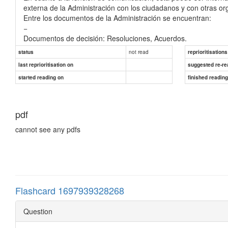
externa de la Administración con los ciudadanos y con otras or
Entre los documentos de la Administración se encuentran:
−
Documentos de decisión: Resoluciones, Acuerdos.
−
not read
status
reprioritisations
Documentos de transmisión: Comunicaciones, Notificaciones, P
last reprioritisation on
suggested re-re
−
started reading on
Documentos de constanci
finished readin
...
pdf
cannot see any pdfs
Flashcard 1697939328268
Question