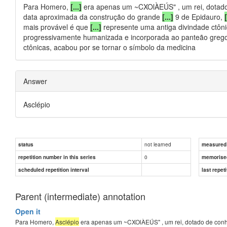
Para Homero,
[...]
era apenas um ~CXOlÀEÚS" , um rei, dotado d
data aproximada da construção do grande
[...]
9 de Epidauro,
[
mais provável é que
[...]
represente uma antiga divindade ctôni
progressivamente humanizada e incorporada ao panteão grego (
ctônicas, acabou por se tornar o símbolo da medicina
Answer
Asclépio
not learned
status
measured d
0
repetition number in this series
memorise
scheduled repetition interval
last repeti
Parent (intermediate) annotation
Open it
Para Homero,
Asclépio
era apenas um ~CXOlÀEÚS" , um rei, dotado de conhec