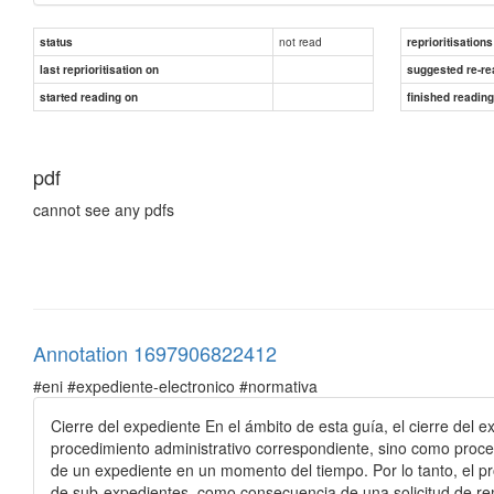
not read
status
reprioritisations
last reprioritisation on
suggested re-re
started reading on
finished readin
pdf
cannot see any pdfs
Annotation 1697906822412
#eni #expediente-electronico #normativa
Cierre del expediente En el ámbito de esta guía, el cierre del e
procedimiento administrativo correspondiente, sino como proces
de un expediente en un momento del tiempo. Por lo tanto, el pr
de sub-expedientes, como consecuencia de una solicitud de remi