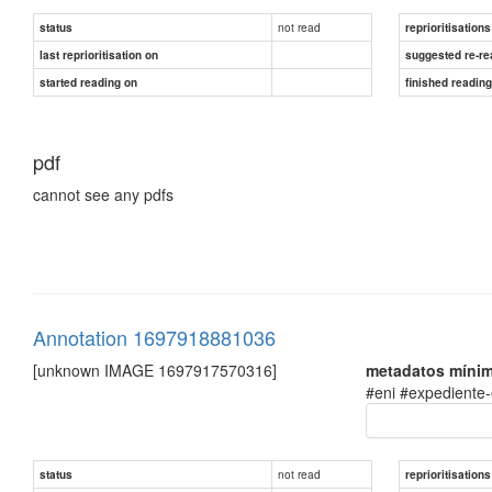
not read
status
reprioritisations
last reprioritisation on
suggested re-re
started reading on
finished readin
pdf
cannot see any pdfs
Annotation 1697918881036
[unknown IMAGE 1697917570316]
metadatos mínim
#eni #expediente-
not read
status
reprioritisations