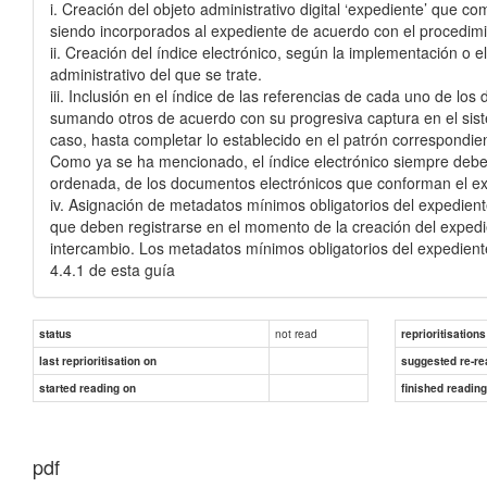
i. Creación del objeto administrativo digital
‘
expediente
’
que
co
siendo incorporados al expediente de acuerdo con el procedimi
ii.
Creación del índice electrónico
, según la implementación o e
administrativo del que se trate.
iii.
Inclusión en el índice
de las referencias de cada uno de los
sumando otros de acuerdo con su progresiva captura en el sis
caso, hasta completar lo establecido en el
patrón
correspondien
Como ya se ha mencionado, el índice electrónico siempre deb
ordenada
,
de
los documentos electrónicos
que conforman el ex
iv.
Asignación
de metadatos mínimos obligatorios del expedient
que deben registrarse en el
momento de la creación del expedie
interca
mbio
. Los metadatos mínimos obligatorios del expedien
4.4.1
de esta
guía
not read
status
reprioritisations
last reprioritisation on
suggested re-re
started reading on
finished readin
pdf