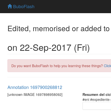
BuboFlash
Edited, memorised or added to
on 22-Sep-2017 (Fri)
Do you want BuboFlash to help you learning these things?
Clic
Annotation 1697900268812
[unknown IMAGE 1697898958092]
Resumen del cicl
#eni #expediente-