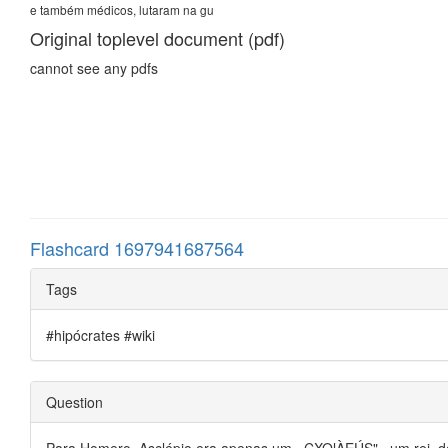
e também médicos, lutaram na gu
Original toplevel document (pdf)
cannot see any pdfs
Flashcard 1697941687564
Tags
#hipócrates #wiki
Question
Para Homero, Asclépio era apenas um ~CXOlÀEÚS" , um rei, dot