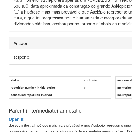
500 a.C, data aproximada da construção do grande Asklepieion 
[...] a hipótese mais mais provável é que Asclépio represente
cura, e que foi progressivamente humanizada e incorporada ao
divindades ctônicas, acabou por se tornar o símbolo da medici
Answer
serpente
not learned
status
measured d
0
repetition number in this series
memorise
scheduled repetition interval
last repeti
Parent (intermediate) annotation
Open it
desses mitos; a hipótese mais mais provável é que Asclépio represente uma 
progressivamente humanizada e incorporada ao panteão grego (Farnell, 19