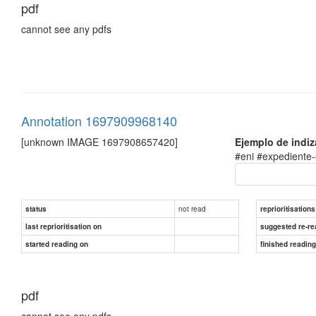
pdf
cannot see any pdfs
Annotation 1697909968140
[unknown IMAGE 1697908657420]
Ejemplo de indiz
#eni #expediente-
not read
status
reprioritisations
last reprioritisation on
suggested re-re
started reading on
finished readin
pdf
cannot see any pdfs