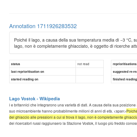
Annotation 1711926283532
Poiché il lago, a causa della sua temperatura media di −3 °C, sup
lago, non è completamente ghiacciato, è oggetto di ricerche attu
not read
status
reprioritisations
last reprioritisation on
suggested re-re
started reading on
finished readin
Lago Vostok - Wikipedia
i e britannici che integrarono una varietà di dati. A causa della sua posizione al
suo microambiente hanno probabilmente milioni di anni di età. <span>
Poiché
del ghiaccio alle pressioni a cui si trova il lago, non è completamente ghiacciat
dei ricercatori russi raggiunsero la Stazione Vostok, il luogo più freddo conos