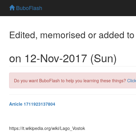
BuboFlash
Edited, memorised or added to
on 12-Nov-2017 (Sun)
Do you want BuboFlash to help you learning these things?
Clic
Article 1711923137804
https://it.wikipedia.org/wiki/Lago_Vostok