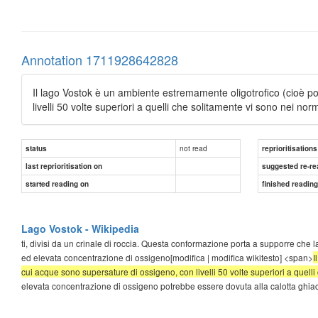
Annotation 1711928642828
Il lago Vostok è un ambiente estremamente oligotrofico (cioè po
livelli 50 volte superiori a quelli che solitamente vi sono nei norm
not read
status
reprioritisations
last reprioritisation on
suggested re-re
started reading on
finished readin
Lago Vostok - Wikipedia
ti, divisi da un crinale di roccia. Questa conformazione porta a supporre che
ed elevata concentrazione di ossigeno[modifica | modifica wikitesto] <span>
I
cui acque sono supersature di ossigeno, con livelli 50 volte superiori a quelli
elevata concentrazione di ossigeno potrebbe essere dovuta alla calotta ghiacc