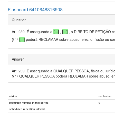
Flashcard 6410648816908
Question
Art. 239. É assegurado a
[...]
,
[...]
, o DIREITO DE PETIÇÃO cont
§ 1º
[...]
poderá RECLAMAR sobre abuso, erro, omissão ou condu
Answer
Art. 239. É assegurado a QUALQUER PESSOA, física ou juríd
§ 1º QUALQUER PESSOA poderá RECLAMAR sobre abuso, erro, 
not learned
status
0
repetition number in this series
scheduled repetition interval