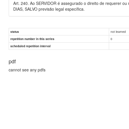
Art. 240. Ao SERVIDOR é assegurado o direito de requerer o
DIAS, SALVO previsão legal específica.
not learned
status
0
repetition number in this series
scheduled repetition interval
pdf
cannot see any pdfs