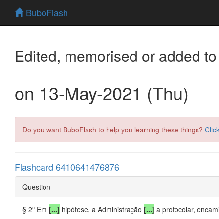
BuboFlash
Edited, memorised or added to
on 13-May-2021 (Thu)
Do you want BuboFlash to help you learning these things?
Clic
Flashcard 6410641476876
Question
§ 2º Em
[...]
hipótese, a Administração
[...]
a protocolar, encami