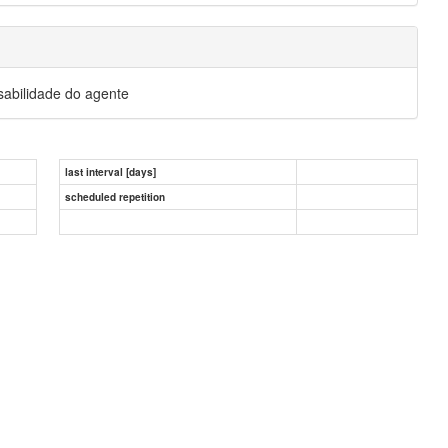
sabilidade do agente
last interval [days]
scheduled repetition