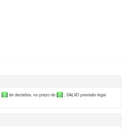
e
[...]
de decisões, no prazo de
[...]
, SALVO previsão legal