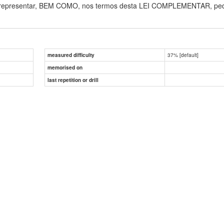
u representar, BEM COMO, nos termos desta LEI COMPLEMENTAR, pedir
37% [default]
measured difficulty
memorised on
last repetition or drill