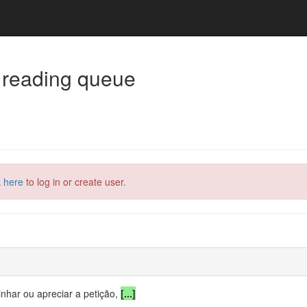
 reading queue
k here
to log in or create user.
nhar ou apreciar a petição,
[...]