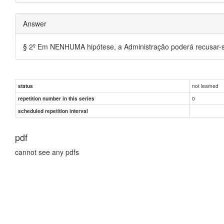
Answer
§ 2º Em NENHUMA hipótese, a Administração poderá recusar-se
not learned
status
0
repetition number in this series
scheduled repetition interval
pdf
cannot see any pdfs