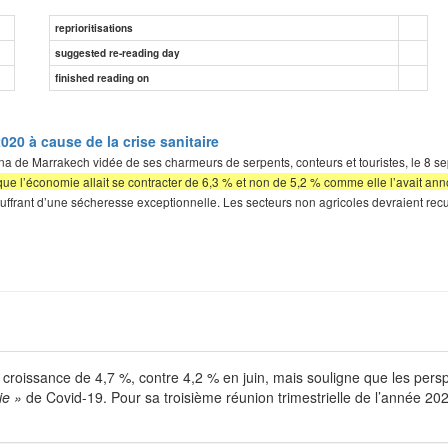
reprioritisations
suggested re-reading day
finished reading on
020 à cause de la crise sanitaire
l-Fna de Marrakech vidée de ses charmeurs de serpents, conteurs et touristes, le
ue l’économie allait se contracter de 6,3 % et non de 5,2 % comme elle l’avait ann
souffrant d’une sécheresse exceptionnelle. Les secteurs non agricoles devraient re
e croissance de 4,7 %, contre 4,2 % en juin, mais souligne que les pers
ie »
de Covid-19. Pour sa troisième réunion trimestrielle de l’année 20