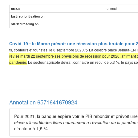
not read
status
last reprioritisation on
started reading on
Covid-19 : le Maroc prévoit une récession plus brutale pour 2
ts, conteurs et touristes, le 8 septembre 2020."> La célèbre place Jemaa-E
révisé mardi 22 septembre ses prévisions de récession pour 2020, affirmant q
pandémie.
Le secteur agricole devrait connaître un recul de 5,3 %, le pays 
Annotation 6571641670924
Pour 2021, la banque espère voir le PIB rebondir et prévoit un
élevé d’incertitudes liées notamment à l’évolution de la pandém
directeur à 1,5 %.