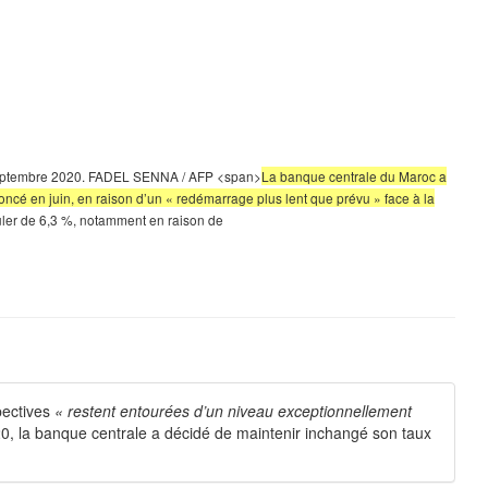
 8 septembre 2020. FADEL SENNA / AFP <span>
La banque centrale du Maroc a
oncé en juin, en raison d’un « redémarrage plus lent que prévu » face à la
culer de 6,3 %, notamment en raison de
pectives
« restent entourées d’un niveau exceptionnellement
20, la banque centrale a décidé de maintenir inchangé son taux