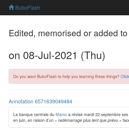
BuboFlash
Edited, memorised or added to
on 08-Jul-2021 (Thu)
Do you want BuboFlash to help you learning these things?
Clic
Annotation 6571639049484
La banque centrale du
Maroc
a révisé mardi 22 septembre ses p
en juin, en raison d’un
« redémarrage plus lent que prévu »
fac