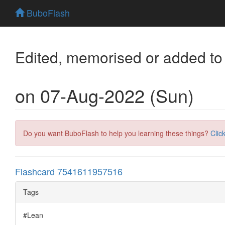
BuboFlash
Edited, memorised or added to
on 07-Aug-2022 (Sun)
Do you want BuboFlash to help you learning these things?
Clic
Flashcard 7541611957516
Tags
#Lean