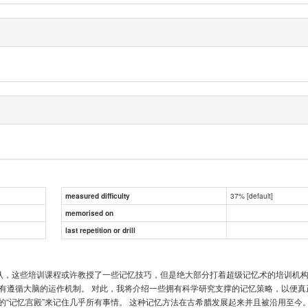
37% [default]
measured difficulty
memorised on
last repetition or drill
认，这些培训课程或许教授了一些记忆技巧，但是绝大部分打着超级记忆术的培训机构
遵循大脑的运作机制。 对此，我将介绍一些拥有科学研究支撑的记忆策略，以便真正帮
他的“记忆宫殿”来记住几乎所有事情。 这种记忆方法在古希腊发展起来并且被沿用至今