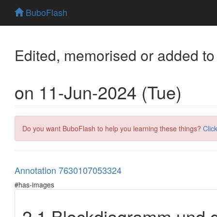
BuboFlash
Edited, memorised or added to
on 11-Jun-2024 (Tue)
Do you want BuboFlash to help you learning these things?
Clic
Annotation 7630107053324
#has-images
2.1 Blockdiagramm und 