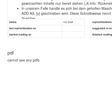
gewünschten Inhalte nun bereit stehen („K-Info: Rückmel
In unserem Falle handle es sich bei dem geholten Masch
ADD AX, [y] geschrieben wird. Diese Schreibweise nennt
Speicher.
not read
status
reprioritisations
Der besagte Assemblerbefehl bedeutet: „Addiere zum Inha
Register.
last reprioritisation on
suggested re-re
Das AX-Register ist ein Zwischenspeicher im Prozessor,
started reading on
finished readin
Bei y handelt es sich um eine Speicherstelle, in der im
eine Speicherstelle und nicht um einen Zah- lenwert han
pdf
cannot see any pdfs