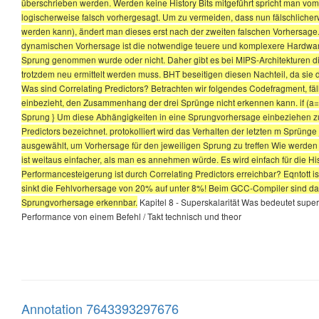
überschrieben werden. Werden keine History Bits mitgeführt spricht man v
logischerweise falsch vorhergesagt. Um zu vermeiden, dass nun fälschlicherw
werden kann), ändert man dieses erst nach der zweiten falschen Vorhersage. 
dynamischen Vorhersage ist die notwendige teuere und komplexere Hardware.
Sprung genommen wurde oder nicht. Daher gibt es bei MIPS-Architekturen 
trotzdem neu ermittelt werden muss. BHT beseitigen diesen Nachteil, da sie
Was sind Correlating Predictors? Betrachten wir folgendes Codefragment, fäl
einbezieht, den Zusammenhang der drei Sprünge nicht erkennen kann. if (a==10) 
Sprung } Um diese Abhängigkeiten in eine Sprungvorhersage einbeziehen zu k
Predictors bezeichnet. protokolliert wird das Verhalten der letzten m Sprünge
ausgewählt, um Vorhersage für den jeweiligen Sprung zu treffen Wie werden
ist weitaus einfacher, als man es annehmen würde. Es wird einfach für die Hi
Performancesteigerung ist durch Correlating Predictors erreichbar? Eqntott 
sinkt die Fehlvorhersage von 20% auf unter 8%! Beim GCC-Compiler sind da
Sprungvorhersage erkennbar.
Kapitel 8 - Superskalarität Was bedeutet super
Performance von einem Befehl / Takt technisch und theor
Annotation 7643393297676