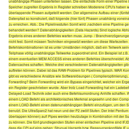
unabhängige Phasen unterteilen lassen. Die einfachste Form einer Pipeline i
Speicher zugreifen Ergebnis in Register schreiben Moderene CPU's haben we
überlappende Phasen aufgeteilt werden. Der allgemeine Aufbau einer (fünfstu
Datenpfad so konstruiert, daß folgende (hier fünf) Phasen unabhänig vonein
zu erreichen. Abb.: Die Piplelinestufen Somit wird ,nachdem eine Pipeline gefül
behandelt werden? Datenabhängigkeiten (Data Hazards) Sind logische Abhängi
Ergebnis eines anderen Befehles warten muss. Jump- / Branchverzögerungen
nicht fest. Somit müssen Techniken eingesetzt werden um diese Wartezeiten 
Befehlskombinationen ist es unter Umständen möglich, daß ein Teilwerk sein
Teilphase völlig unabhängige Teilwerke zugeordnet sind. Ein Beispiel ist z.
einem eventuellen MEM ACCESS eines anderen Befehles überschneidet. Abhi
Datencaches schaffen. Welche drei verschiedenen Datenabhängigkeiten gib
auftreten können. Dabei ist das RAW-Problem für Pipelines typisch. WAR Konfl
gibt es verschiedene Ansätze wie Softwarelösungen ( Compileroptimierung), 
Forwarding? Beim Forwarding wird ein Bypass eingerichtet, welcher ein Erge
ein Register geschrieben wurde. Aber trotz Load-Forwarding hat ein Ladebefe
Delayed-Load Technik oder auch eine Befehlsumordnung Anhilfe schaffen. W
einem LOAD Befehl als architektonisches Merkmal angesehn und den Compi
einem LOAD-Befehl einen datenunabhängigen Befehl einzufügen, um den Slo
benutzt. Die UltraSparc2 hat neun und der P2 zwölf Stufen. Der Intel Pentium 
überlappen können) auf! Pipes werden heutzutage in Kombination mit der Su
zu können. Die fünf grundlegenden Stufen einer einfachen Pipeline sind IF,
dass die CPI auf eins gehen: Strucual Hazards bzw. Ressourcenkonflikte IF u