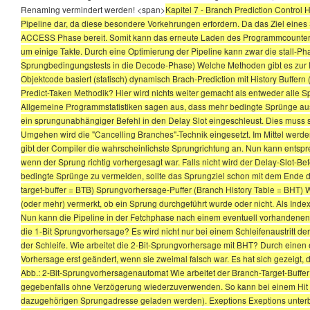
Renaming vermindert werden! <span>
Kapitel 7 - Branch Prediction Control
Pipeline dar, da diese besondere Vorkehrungen erfordern. Da das Ziel eines 
ACCESS Phase bereit. Somit kann das erneute Laden des Programmcounters 
um einige Takte. Durch eine Optimierung der Pipeline kann zwar die stall-Ph
Sprungbedingungstests in die Decode-Phase) Welche Methoden gibt es zur Re
Objektcode basiert (statisch) dynamisch Brach-Prediction mit History Buffern 
Predict-Taken Methodik? Hier wird nichts weiter gemacht als entweder alle
Allgemeine Programmstatistiken sagen aus, dass mehr bedingte Sprünge aus
ein sprungunabhängiger Befehl in den Delay Slot eingeschleust. Dies muss
Umgehen wird die "Cancelling Branches"-Technik eingesetzt. Im Mittel werden
gibt der Compiler die wahrscheinlichste Sprungrichtung an. Nun kann entspre
wenn der Sprung richtig vorhergesagt war. Falls nicht wird der Delay-Slot-
bedingte Sprünge zu vermeiden, sollte das Sprungziel schon mit dem Ende d
target-buffer = BTB) Sprungvorhersage-Puffer (Branch History Table = BHT) Wi
(oder mehr) vermerkt, ob ein Sprung durchgeführt wurde oder nicht. Als Inde
Nun kann die Pipeline in der Fetchphase nach einem eventuell vorhandene
die 1-Bit Sprungvorhersage? Es wird nicht nur bei einem Schleifenaustritt 
der Schleife. Wie arbeitet die 2-Bit-Sprungvorhersage mit BHT? Durch einen 
Vorhersage erst geändert, wenn sie zweimal falsch war. Es hat sich gezeigt, d
Abb.: 2-Bit-Sprungvorhersagenautomat Wie arbeitet der Branch-Target-Buffer
gegebenfalls ohne Verzögerung wiederzuverwenden. So kann bei einem Hit (In
dazugehörigen Sprungadresse geladen werden). Exeptions Exeptions unter