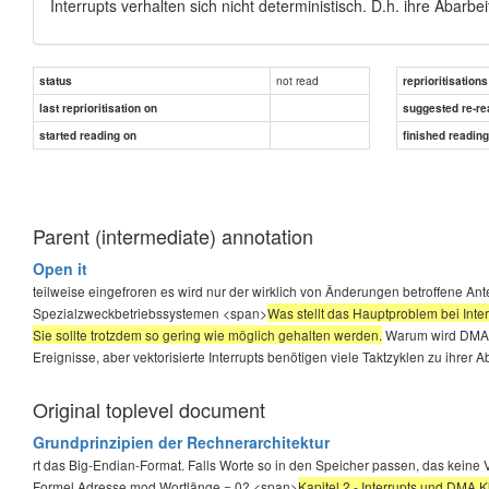
Interrupts verhalten sich nicht deterministisch. D.h. ihre Abarbe
not read
status
reprioritisations
last reprioritisation on
suggested re-re
started reading on
finished readin
Parent (intermediate) annotation
Open it
teilweise eingefroren es wird nur der wirklich von Änderungen betroffene Antei
Spezialzweckbetriebssystemen <span>
Was stellt das Hauptproblem bei Interr
Sie sollte trotzdem so gering wie möglich gehalten werden.
Warum wird DMA of
Ereignisse, aber vektorisierte Interrupts benötigen viele Taktzyklen zu ihrer A
Original toplevel document
Grundprinzipien der Rechnerarchitektur
rt das Big-Endian-Format. Falls Worte so in den Speicher passen, das keine 
Formel Adresse mod Wortlänge = 0? <span>
Kapitel 2 - Interrupts und DMA K