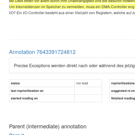
bei DMA treten vor allem durch ihre Unabhängigkeit und die dadurch notwe
Um Inkonsistenzen im Speicher zu vermeiden, muss ein DMA-Controller e
I/O? Ein I/O Controller besteht aus einer Vielzahl von Registern, welche a
Annotation 7643391724812
Precise Exceptions werden direkt nach oder während des jetzig
not read
status
reprioritisations
last reprioritisation on
suggested re-re
started reading on
finished readin
Parent (intermediate) annotation
Open it