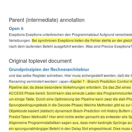
Parent (intermediate) annotation
Open it
Exeptions Exeptions unterbrechen den Programmablauf Aufgrund verschieden
Verletzungen.
Bei synchronen Exeptions treten die Fehler stehts an der glei
nach dem laufenden Befehl ausgeführt werden. Was sind Precice Exeptions? 
Original toplevel document
Grundprinzipien der Rechnerarchitektur
und das selbe Register schreiben. Hier muss sichergestellt werden, daß die 
Renaming vermindert werden! <span>
Kapitel 7 - Branch Prediction Control
Pipeline dar, da diese besondere Vorkehrungen erfordern. Da das Ziel eines 
ACCESS Phase bereit. Somit kann das erneute Laden des Programmcounters 
um einige Takte. Durch eine Optimierung der Pipeline kann zwar die stall-Ph
Sprungbedingungstests in die Decode-Phase) Welche Methoden gibt es zur Re
Objektcode basiert (statisch) dynamisch Brach-Prediction mit History Buffern 
Predict-Taken Methodik? Hier wird nichts weiter gemacht als entweder alle
Allgemeine Programmstatistiken sagen aus, dass mehr bedingte Sprünge aus
ein sprungunabhängiger Befehl in den Delay Slot eingeschleust. Dies muss