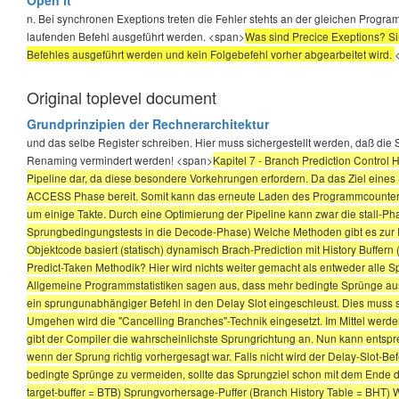
n. Bei synchronen Exeptions treten die Fehler stehts an der gleichen Prog
laufenden Befehl ausgeführt werden. <span>
Was sind Precice Exeptions? Si
Befehles ausgeführt werden und kein Folgebefehl vorher abgearbeitet wird.
Original toplevel document
Grundprinzipien der Rechnerarchitektur
und das selbe Register schreiben. Hier muss sichergestellt werden, daß die 
Renaming vermindert werden! <span>
Kapitel 7 - Branch Prediction Control
Pipeline dar, da diese besondere Vorkehrungen erfordern. Da das Ziel eines 
ACCESS Phase bereit. Somit kann das erneute Laden des Programmcounters 
um einige Takte. Durch eine Optimierung der Pipeline kann zwar die stall-Ph
Sprungbedingungstests in die Decode-Phase) Welche Methoden gibt es zur Re
Objektcode basiert (statisch) dynamisch Brach-Prediction mit History Buffern 
Predict-Taken Methodik? Hier wird nichts weiter gemacht als entweder alle
Allgemeine Programmstatistiken sagen aus, dass mehr bedingte Sprünge aus
ein sprungunabhängiger Befehl in den Delay Slot eingeschleust. Dies muss
Umgehen wird die "Cancelling Branches"-Technik eingesetzt. Im Mittel werden
gibt der Compiler die wahrscheinlichste Sprungrichtung an. Nun kann entspre
wenn der Sprung richtig vorhergesagt war. Falls nicht wird der Delay-Slot-
bedingte Sprünge zu vermeiden, sollte das Sprungziel schon mit dem Ende d
target-buffer = BTB) Sprungvorhersage-Puffer (Branch History Table = BHT) Wi