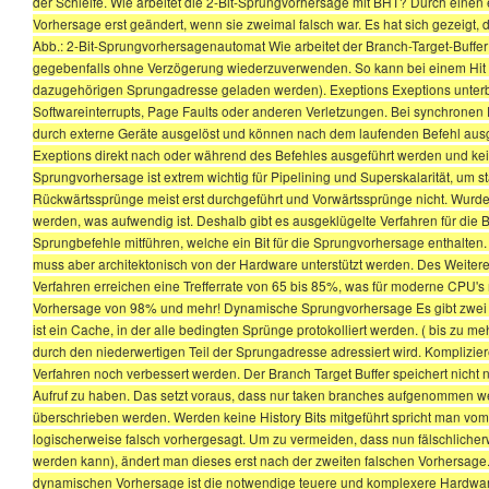
der Schleife. Wie arbeitet die 2-Bit-Sprungvorhersage mit BHT? Durch einen 
Vorhersage erst geändert, wenn sie zweimal falsch war. Es hat sich gezeigt, d
Abb.: 2-Bit-Sprungvorhersagenautomat Wie arbeitet der Branch-Target-Buffer
gegebenfalls ohne Verzögerung wiederzuverwenden. So kann bei einem Hit (In
dazugehörigen Sprungadresse geladen werden). Exeptions Exeptions unter
Softwareinterrupts, Page Faults oder anderen Verletzungen. Bei synchronen 
durch externe Geräte ausgelöst und können nach dem laufenden Befehl ausge
Exeptions direkt nach oder während des Befehles ausgeführt werden und ke
Sprungvorhersage ist extrem wichtig für Pipelining und Superskalarität, um 
Rückwärtssprünge meist erst durchgeführt und Vorwärtssprünge nicht. Wurde
werden, was aufwendig ist. Deshalb gibt es ausgeklügelte Verfahren für die 
Sprungbefehle mitführen, welche ein Bit für die Sprungvorhersage enthalten. Da
muss aber architektonisch von der Hardware unterstützt werden. Des Weiteren
Verfahren erreichen eine Trefferrate von 65 bis 85%, was für moderne CPU's 
Vorhersage von 98% und mehr! Dynamische Sprungvorhersage Es gibt zwei g
ist ein Cache, in der alle bedingten Sprünge protokolliert werden. ( bis zu m
durch den niederwertigen Teil der Sprungadresse adressiert wird. Kompliz
Verfahren noch verbessert werden. Der Branch Target Buffer speichert nicht 
Aufruf zu haben. Das setzt voraus, dass nur taken branches aufgenommen w
überschrieben werden. Werden keine History Bits mitgeführt spricht man v
logischerweise falsch vorhergesagt. Um zu vermeiden, dass nun fälschlicherw
werden kann), ändert man dieses erst nach der zweiten falschen Vorhersage. 
dynamischen Vorhersage ist die notwendige teuere und komplexere Hardware.