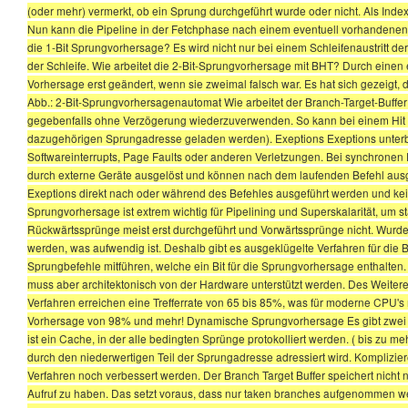
(oder mehr) vermerkt, ob ein Sprung durchgeführt wurde oder nicht. Als Inde
Nun kann die Pipeline in der Fetchphase nach einem eventuell vorhandene
die 1-Bit Sprungvorhersage? Es wird nicht nur bei einem Schleifenaustritt 
der Schleife. Wie arbeitet die 2-Bit-Sprungvorhersage mit BHT? Durch einen 
Vorhersage erst geändert, wenn sie zweimal falsch war. Es hat sich gezeigt, d
Abb.: 2-Bit-Sprungvorhersagenautomat Wie arbeitet der Branch-Target-Buffer
gegebenfalls ohne Verzögerung wiederzuverwenden. So kann bei einem Hit (In
dazugehörigen Sprungadresse geladen werden). Exeptions Exeptions unter
Softwareinterrupts, Page Faults oder anderen Verletzungen. Bei synchronen 
durch externe Geräte ausgelöst und können nach dem laufenden Befehl ausge
Exeptions direkt nach oder während des Befehles ausgeführt werden und ke
Sprungvorhersage ist extrem wichtig für Pipelining und Superskalarität, um 
Rückwärtssprünge meist erst durchgeführt und Vorwärtssprünge nicht. Wurde
werden, was aufwendig ist. Deshalb gibt es ausgeklügelte Verfahren für die 
Sprungbefehle mitführen, welche ein Bit für die Sprungvorhersage enthalten. Da
muss aber architektonisch von der Hardware unterstützt werden. Des Weiteren
Verfahren erreichen eine Trefferrate von 65 bis 85%, was für moderne CPU's 
Vorhersage von 98% und mehr! Dynamische Sprungvorhersage Es gibt zwei g
ist ein Cache, in der alle bedingten Sprünge protokolliert werden. ( bis zu m
durch den niederwertigen Teil der Sprungadresse adressiert wird. Kompliz
Verfahren noch verbessert werden. Der Branch Target Buffer speichert nicht 
Aufruf zu haben. Das setzt voraus, dass nur taken branches aufgenommen w