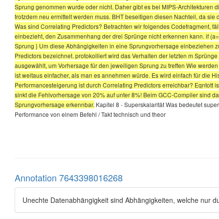
Sprung genommen wurde oder nicht. Daher gibt es bei MIPS-Architekturen 
trotzdem neu ermittelt werden muss. BHT beseitigen diesen Nachteil, da sie
Was sind Correlating Predictors? Betrachten wir folgendes Codefragment, fäl
einbezieht, den Zusammenhang der drei Sprünge nicht erkennen kann. if (a==10) 
Sprung } Um diese Abhängigkeiten in eine Sprungvorhersage einbeziehen zu k
Predictors bezeichnet. protokolliert wird das Verhalten der letzten m Sprünge
ausgewählt, um Vorhersage für den jeweiligen Sprung zu treffen Wie werden
ist weitaus einfacher, als man es annehmen würde. Es wird einfach für die Hi
Performancesteigerung ist durch Correlating Predictors erreichbar? Eqntott 
sinkt die Fehlvorhersage von 20% auf unter 8%! Beim GCC-Compiler sind da
Sprungvorhersage erkennbar.
Kapitel 8 - Superskalarität Was bedeutet super
Performance von einem Befehl / Takt technisch und theor
Annotation 7643398016268
Unechte Datenabhängigkeit sind Abhängigkeiten, welche nur 