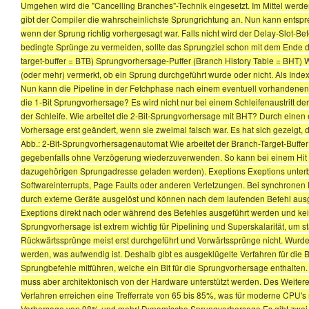
Umgehen wird die "Cancelling Branches"-Technik eingesetzt. Im Mittel werden
gibt der Compiler die wahrscheinlichste Sprungrichtung an. Nun kann entspre
wenn der Sprung richtig vorhergesagt war. Falls nicht wird der Delay-Slot-
bedingte Sprünge zu vermeiden, sollte das Sprungziel schon mit dem Ende d
target-buffer = BTB) Sprungvorhersage-Puffer (Branch History Table = BHT) Wi
(oder mehr) vermerkt, ob ein Sprung durchgeführt wurde oder nicht. Als Inde
Nun kann die Pipeline in der Fetchphase nach einem eventuell vorhandene
die 1-Bit Sprungvorhersage? Es wird nicht nur bei einem Schleifenaustritt 
der Schleife. Wie arbeitet die 2-Bit-Sprungvorhersage mit BHT? Durch einen 
Vorhersage erst geändert, wenn sie zweimal falsch war. Es hat sich gezeigt, d
Abb.: 2-Bit-Sprungvorhersagenautomat Wie arbeitet der Branch-Target-Buffer
gegebenfalls ohne Verzögerung wiederzuverwenden. So kann bei einem Hit (In
dazugehörigen Sprungadresse geladen werden). Exeptions Exeptions unter
Softwareinterrupts, Page Faults oder anderen Verletzungen. Bei synchronen 
durch externe Geräte ausgelöst und können nach dem laufenden Befehl ausge
Exeptions direkt nach oder während des Befehles ausgeführt werden und ke
Sprungvorhersage ist extrem wichtig für Pipelining und Superskalarität, um 
Rückwärtssprünge meist erst durchgeführt und Vorwärtssprünge nicht. Wurde
werden, was aufwendig ist. Deshalb gibt es ausgeklügelte Verfahren für die 
Sprungbefehle mitführen, welche ein Bit für die Sprungvorhersage enthalten. Da
muss aber architektonisch von der Hardware unterstützt werden. Des Weiteren
Verfahren erreichen eine Trefferrate von 65 bis 85%, was für moderne CPU's 
Vorhersage von 98% und mehr! Dynamische Sprungvorhersage Es gibt zwei g