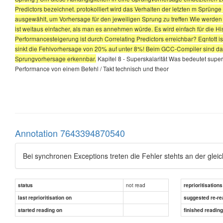
Predictors bezeichnet. protokolliert wird das Verhalten der letzten m Sprünge
ausgewählt, um Vorhersage für den jeweiligen Sprung zu treffen Wie werden
ist weitaus einfacher, als man es annehmen würde. Es wird einfach für die Hi
Performancesteigerung ist durch Correlating Predictors erreichbar? Eqntott 
sinkt die Fehlvorhersage von 20% auf unter 8%! Beim GCC-Compiler sind da
Sprungvorhersage erkennbar.
Kapitel 8 - Superskalarität Was bedeutet super
Performance von einem Befehl / Takt technisch und theor
Annotation 7643394870540
Bei synchronen Exceptions treten die Fehler stehts an der gle
not read
status
reprioritisations
last reprioritisation on
suggested re-re
started reading on
finished readin