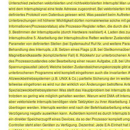
Unterschied zwischen vektorisierten und nichtvektorisierten Interrupts! Man unt
wird dem Interruptsignal eine feste Adresse zugeordnet. Bei vektorisierten 
definiertes Protokoll vom Datenbus gelesen wird. Was passiert beim Auftreten
Unterbrechungen mit höherer Wichtigkeit dürfen normalerweise solche mit ger
Informationen(Prozessorstatus) alle Prozessor-Register retten, die durch di
3. Bestimmen der Interruptquelle (durch Hardware realisiert) 4. Laden des z
Interruptroutine 5. Abarbeitung der Interruptroutine Retten weiterer Zustand
Parameter von definierten Stellen (bei Systemaufruf Ruf-Nr. und weitere Parame
Behandlung des Interrupts, z.B. Setzen eines Flags (z.B. bei Gleitkommaübe
Magnetbandkassette (komplizierterer Fall) 6. Rückkehr zur unterbrochenen A
des Prozessorzustandes oder Bearbeitung einer neuen Aufgabe, z.B. bei Uhri
Spannungsausfall (abort) Welche beiden Zustandssicherungskonzepte gibt es 
unterbrochenen Programms wird komplett eingefroren auch die invarianten Ant
Allzweckbetriebssystemen (z.B. UNIX & Co.) partielle Sicherung der im weit
teilweise eingefroren es wird nur der wirklich von Änderungen betroffene Antei
Spezialzweckbetriebssystemen Was stellt das Hauptproblem bei Interrupts dar In
trotzdem so gering wie möglich gehalten werden. Warum wird DMA oft Interru
aber vektorisierte Interrupts benötigen viele Taktzyklen zu ihrer Abarbeitun
übertragen werden. Interrupts werden erst nach der Befehlsabarbeitung erka
Verzögerung negativ auswirken kann. Außerdem kommt es durch Interrupts bei
ein direkter Speicherzugriff eines Devices, da so der Prozessor komplett 
Controller steht allen Geräten zu Verfügung. Dezentral: Jede E/A-Einheit h