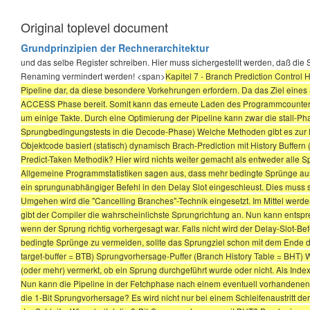
Original toplevel document
Grundprinzipien der Rechnerarchitektur
und das selbe Register schreiben. Hier muss sichergestellt werden, daß die 
Renaming vermindert werden! <span>
Kapitel 7 - Branch Prediction Control
Pipeline dar, da diese besondere Vorkehrungen erfordern. Da das Ziel eines 
ACCESS Phase bereit. Somit kann das erneute Laden des Programmcounters 
um einige Takte. Durch eine Optimierung der Pipeline kann zwar die stall-Ph
Sprungbedingungstests in die Decode-Phase) Welche Methoden gibt es zur Re
Objektcode basiert (statisch) dynamisch Brach-Prediction mit History Buffern 
Predict-Taken Methodik? Hier wird nichts weiter gemacht als entweder alle
Allgemeine Programmstatistiken sagen aus, dass mehr bedingte Sprünge aus
ein sprungunabhängiger Befehl in den Delay Slot eingeschleust. Dies muss
Umgehen wird die "Cancelling Branches"-Technik eingesetzt. Im Mittel werden
gibt der Compiler die wahrscheinlichste Sprungrichtung an. Nun kann entspre
wenn der Sprung richtig vorhergesagt war. Falls nicht wird der Delay-Slot-
bedingte Sprünge zu vermeiden, sollte das Sprungziel schon mit dem Ende d
target-buffer = BTB) Sprungvorhersage-Puffer (Branch History Table = BHT) Wi
(oder mehr) vermerkt, ob ein Sprung durchgeführt wurde oder nicht. Als Inde
Nun kann die Pipeline in der Fetchphase nach einem eventuell vorhandene
die 1-Bit Sprungvorhersage? Es wird nicht nur bei einem Schleifenaustritt 