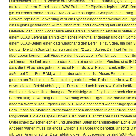
Datencaches schaffen. Welche drei verschiedenen Datenabhängigkeiten gib
auftreten können. Dabei ist das RAW-Problem für Pipelines typisch. WAR Konfl
gibt es verschiedene Ansätze wie Softwarelösungen ( Compileroptimierung), 
Forwarding? Beim Forwarding wird ein Bypass eingerichtet, welcher ein Erge
ein Register geschrieben wurde. Aber trotz Load-Forwarding hat ein Ladebefe
Delayed-Load Technik oder auch eine Befehlsumordnung Anhilfe schaffen. W
einem LOAD Befehl als architektonisches Merkmal angesehn und den Compi
einem LOAD-Befehl einen datenunabhängigen Befehl einzufügen, um den Slo
benutzt. Die UltraSparc2 hat neun und der P2 zwölf Stufen. Der Intel Pentium 
überlappen können) auf! Pipes werden heutzutage in Kombination mit der Su
zu können. Die fünf grundlegenden Stufen einer einfachen Pipeline sind IF,
dass die CPI auf eins gehen: Strucual Hazards bzw. Ressourcenkonflikte IF u
außer bei Dual-Port-RAM, welcher aber sehr teuer ist. Dieses Problem tritt 
getrenntem Befehls- und Datencache gearbeitet wird. Data Hazards bzw. Dat
er von diesem Befehl abhängig ist. Dies kann durch Nops bzw. Stalls ineffiz
durch eine clevere Umordnung der Befehlsfolge auf. Es gibt aber noch eine 
Superskalar) Forwarding Beim Forwarding werden Ergebnisse, sobald sie vorli
anderen Worten: Das Ergebnis der ALU wird dieser sofort wieder eingespeis
Back Phase an. Moderne Prozessoren haben aber schon in der Fetch/Decode-
Möglichkeit ist die des spekulativen Ausführens. Hier tritt aber das Problem 
Unterschied zwischen echten und unechten Datenabhängigkeiten? Echte Dat
Anderen warten muss, da er das Ergebnis als Operand benötigt. Unechte Da
gibt zwei Arten unechter Datenabhängigkeit: Antidependence sind WAR-Konfl