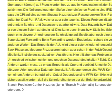
überlappen können) auf! Pipes werden heutzutage in Kombination mit der Su
zu können. Die fünf grundlegenden Stufen einer einfachen Pipeline sind IF,
dass die CPI auf eins gehen: Strucual Hazards bzw. Ressourcenkonflikte IF u
außer bei Dual-Port-RAM, welcher aber sehr teuer ist. Dieses Problem tritt 
getrenntem Befehls- und Datencache gearbeitet wird. Data Hazards bzw. Dat
er von diesem Befehl abhängig ist. Dies kann durch Nops bzw. Stalls ineffiz
durch eine clevere Umordnung der Befehlsfolge auf. Es gibt aber noch eine 
Superskalar) Forwarding Beim Forwarding werden Ergebnisse, sobald sie vorli
anderen Worten: Das Ergebnis der ALU wird dieser sofort wieder eingespeis
Back Phase an. Moderne Prozessoren haben aber schon in der Fetch/Decode-
Möglichkeit ist die des spekulativen Ausführens. Hier tritt aber das Problem 
Unterschied zwischen echten und unechten Datenabhängigkeiten? Echte Dat
Anderen warten muss, da er das Ergebnis als Operand benötigt. Unechte Da
gibt zwei Arten unechter Datenabhängigkeit: Antidependence sind WAR-Konfl
von einem Anderen benutzt wird. Output Dependece sind WAW-Konflikte, wel
sichergestellt werden, daß die Schreibreihenfolge der der Befehle entspric
Branch Prediction Control Hazards (Jump / Branch Problematik) Sprungbefeh
erfordern. D