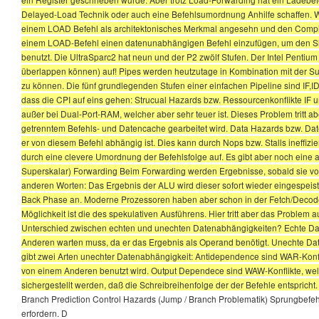
Delayed-Load Technik oder auch eine Befehlsumordnung Anhilfe schaffen. W
einem LOAD Befehl als architektonisches Merkmal angesehn und den Compi
einem LOAD-Befehl einen datenunabhängigen Befehl einzufügen, um den Slo
benutzt. Die UltraSparc2 hat neun und der P2 zwölf Stufen. Der Intel Pentium 
überlappen können) auf! Pipes werden heutzutage in Kombination mit der Su
zu können. Die fünf grundlegenden Stufen einer einfachen Pipeline sind IF,
dass die CPI auf eins gehen: Strucual Hazards bzw. Ressourcenkonflikte IF u
außer bei Dual-Port-RAM, welcher aber sehr teuer ist. Dieses Problem tritt 
getrenntem Befehls- und Datencache gearbeitet wird. Data Hazards bzw. Dat
er von diesem Befehl abhängig ist. Dies kann durch Nops bzw. Stalls ineffiz
durch eine clevere Umordnung der Befehlsfolge auf. Es gibt aber noch eine 
Superskalar) Forwarding Beim Forwarding werden Ergebnisse, sobald sie vorli
anderen Worten: Das Ergebnis der ALU wird dieser sofort wieder eingespeis
Back Phase an. Moderne Prozessoren haben aber schon in der Fetch/Decode-
Möglichkeit ist die des spekulativen Ausführens. Hier tritt aber das Problem 
Unterschied zwischen echten und unechten Datenabhängigkeiten? Echte Dat
Anderen warten muss, da er das Ergebnis als Operand benötigt. Unechte Da
gibt zwei Arten unechter Datenabhängigkeit: Antidependence sind WAR-Konfl
von einem Anderen benutzt wird. Output Dependece sind WAW-Konflikte, wel
sichergestellt werden, daß die Schreibreihenfolge der der Befehle entspric
Branch Prediction Control Hazards (Jump / Branch Problematik) Sprungbefeh
erfordern. D