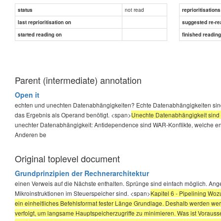
not read
status
reprioritisations
last reprioritisation on
suggested re-re
started reading on
finished readin
Parent (intermediate) annotation
Open it
echten und unechten Datenabhängigkeiten? Echte Datenabhängigkeiten sind
das Ergebnis als Operand benötigt. <span>
Unechte Datenabhängigkeit sind
unechter Datenabhängigkeit: Antidependence sind WAR-Konflikte, welche en
Anderen be
Original toplevel document
Grundprinzipien der Rechnerarchitektur
einen Verweis auf die Nächste enthalten. Sprünge sind einfach möglich. An
Mikroinstruktionen im Steuerspeicher sind. <span>
Kapitel 6 - Pipelining Woz
ein einheitliches Befehlsformat fester Länge Grundlage. Deshalb werden wer
verfolgt, um langsame Hauptspeicherzugriffe zu minimieren. Was ist Voraus