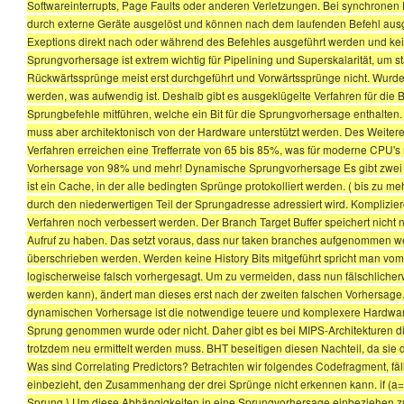
Softwareinterrupts, Page Faults oder anderen Verletzungen. Bei synchronen 
durch externe Geräte ausgelöst und können nach dem laufenden Befehl ausge
Exeptions direkt nach oder während des Befehles ausgeführt werden und ke
Sprungvorhersage ist extrem wichtig für Pipelining und Superskalarität, um 
Rückwärtssprünge meist erst durchgeführt und Vorwärtssprünge nicht. Wurde
werden, was aufwendig ist. Deshalb gibt es ausgeklügelte Verfahren für die 
Sprungbefehle mitführen, welche ein Bit für die Sprungvorhersage enthalten. Da
muss aber architektonisch von der Hardware unterstützt werden. Des Weiteren
Verfahren erreichen eine Trefferrate von 65 bis 85%, was für moderne CPU's 
Vorhersage von 98% und mehr! Dynamische Sprungvorhersage Es gibt zwei g
ist ein Cache, in der alle bedingten Sprünge protokolliert werden. ( bis zu m
durch den niederwertigen Teil der Sprungadresse adressiert wird. Kompliz
Verfahren noch verbessert werden. Der Branch Target Buffer speichert nicht 
Aufruf zu haben. Das setzt voraus, dass nur taken branches aufgenommen w
überschrieben werden. Werden keine History Bits mitgeführt spricht man v
logischerweise falsch vorhergesagt. Um zu vermeiden, dass nun fälschlicherw
werden kann), ändert man dieses erst nach der zweiten falschen Vorhersage. 
dynamischen Vorhersage ist die notwendige teuere und komplexere Hardware.
Sprung genommen wurde oder nicht. Daher gibt es bei MIPS-Architekturen 
trotzdem neu ermittelt werden muss. BHT beseitigen diesen Nachteil, da sie
Was sind Correlating Predictors? Betrachten wir folgendes Codefragment, fäl
einbezieht, den Zusammenhang der drei Sprünge nicht erkennen kann. if (a==10) 
Sprung } Um diese Abhängigkeiten in eine Sprungvorhersage einbeziehen zu k