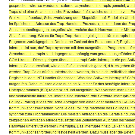
gesprochen wird, so werden oft externe, asynchrone Interrupts gemeint, wel
Traps sind eine Art automatische Prozeduraufrufe, welche durch eine vom P
Gleitkommaüberlauf, Schutzverletzung oder Stapelüberlauf. Findet ein Überlau
im Speicher die Adresse des Trap-Handlers (Prozedur), mit der dann der Pr
Ausnahmebedingungen ausgelöst wird, welche durch Hardware oder Mikropro
Ablaufsteuerung. Wie es für Traps Trap-Handler gibt, gibt es für Interrupts I
Programm zurückgegeben. Der interne Zustand des Prozessors (IP, Register, 
Interrupts ist nun, daß Traps synchron mit dem ausgeführten Programm laufe
Asynchrone Interrupts sind dagegen unabhängig vom gerade ausgeführten Pr
COM1 kommt. Diese springen über ein Interrupt-Gate. Interrupt’s die per Soft
Interrupt-Gate durchläuft, wird das IF=0 automatisch gesetzt, d.h. es gehen 
werden. Trap-Gates dürfen unterbrochen werden, da sie nicht zeitkritisch sind
Register ist dem INT-Handler überlassen. Was sind Software Interrupts? So
aufgerufen. Dabei müssen diese nur eine Nummer für das benötigte Interrupt 
Unterprogrammes (ISR) referenziert und ausgeführt. Was versteht man unter in
und vektorisierte Interrupts. Interne sind synchron, wie Software Interrupts 
Polling? Polling ist das zyklische Abfragen von einen oder mehreren E/A-De
Kommunikationswünschen. Vorteile des Pollings Nachteile des Pollings E
synchron zum Programmablauf Die meisten Anfragen an die Geräte sind unnöt
zeitgleichen Anfragen erfordert zusätzlichen Zeitaufwand Aufgrund der viel
Hardware unterstützt werden (Interrupts). Das Interrupt-Prinzip Es kann auch 
Kommunikationsanforderung festgestellt werden. Dazu muss aber die Befehls