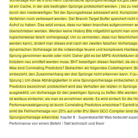
ist ein Cache, in der alle bedingten Sprünge protokolliert werden. ( bis zu m
durch den niederwertigen Teil der Sprungadresse adressiert wird. Kompliz
Verfahren noch verbessert werden. Der Branch Target Buffer speichert nicht 
Aufruf zu haben. Das setzt voraus, dass nur taken branches aufgenommen w
überschrieben werden. Werden keine History Bits mitgeführt spricht man v
logischerweise falsch vorhergesagt. Um zu vermeiden, dass nun fälschlicherw
werden kann), ändert man dieses erst nach der zweiten falschen Vorhersage. 
dynamischen Vorhersage ist die notwendige teuere und komplexere Hardware.
Sprung genommen wurde oder nicht. Daher gibt es bei MIPS-Architekturen 
trotzdem neu ermittelt werden muss. BHT beseitigen diesen Nachteil, da sie
Was sind Correlating Predictors? Betrachten wir folgendes Codefragment, fäl
einbezieht, den Zusammenhang der drei Sprünge nicht erkennen kann. if (a==10) 
Sprung } Um diese Abhängigkeiten in eine Sprungvorhersage einbeziehen zu k
Predictors bezeichnet. protokolliert wird das Verhalten der letzten m Sprünge
ausgewählt, um Vorhersage für den jeweiligen Sprung zu treffen Wie werden
ist weitaus einfacher, als man es annehmen würde. Es wird einfach für die Hi
Performancesteigerung ist durch Correlating Predictors erreichbar? Eqntott 
sinkt die Fehlvorhersage von 20% auf unter 8%! Beim GCC-Compiler sind da
Sprungvorhersage erkennbar.
Kapitel 8 - Superskalarität Was bedeutet super
Performance von einem Befehl / Takt technisch und theor