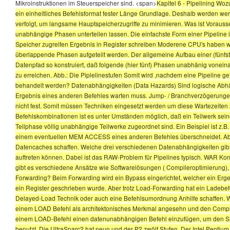
Mikroinstruktionen im Steuerspeicher sind. <span>
Kapitel 6 - Pipelining Woz
ein einheitliches Befehlsformat fester Länge Grundlage. Deshalb werden wer
verfolgt, um langsame Hauptspeicherzugriffe zu minimieren. Was ist Voraus
unabhängige Phasen unterteilen lassen. Die einfachste Form einer Pipeline i
Speicher zugreifen Ergebnis in Register schreiben Moderene CPU's haben we
überlappende Phasen aufgeteilt werden. Der allgemeine Aufbau einer (fünfstu
Datenpfad so konstruiert, daß folgende (hier fünf) Phasen unabhänig vonein
zu erreichen. Abb.: Die Piplelinestufen Somit wird ,nachdem eine Pipeline gefül
behandelt werden? Datenabhängigkeiten (Data Hazards) Sind logische Abhängi
Ergebnis eines anderen Befehles warten muss. Jump- / Branchverzögerungen
nicht fest. Somit müssen Techniken eingesetzt werden um diese Wartezeiten 
Befehlskombinationen ist es unter Umständen möglich, daß ein Teilwerk sein
Teilphase völlig unabhängige Teilwerke zugeordnet sind. Ein Beispiel ist z.
einem eventuellen MEM ACCESS eines anderen Befehles überschneidet. Abhi
Datencaches schaffen. Welche drei verschiedenen Datenabhängigkeiten gib
auftreten können. Dabei ist das RAW-Problem für Pipelines typisch. WAR Konfl
gibt es verschiedene Ansätze wie Softwarelösungen ( Compileroptimierung), 
Forwarding? Beim Forwarding wird ein Bypass eingerichtet, welcher ein Erge
ein Register geschrieben wurde. Aber trotz Load-Forwarding hat ein Ladebefe
Delayed-Load Technik oder auch eine Befehlsumordnung Anhilfe schaffen. W
einem LOAD Befehl als architektonisches Merkmal angesehn und den Compi
einem LOAD-Befehl einen datenunabhängigen Befehl einzufügen, um den Slo
benutzt. Die UltraSparc2 hat neun und der P2 zwölf Stufen. Der Intel Pentium 