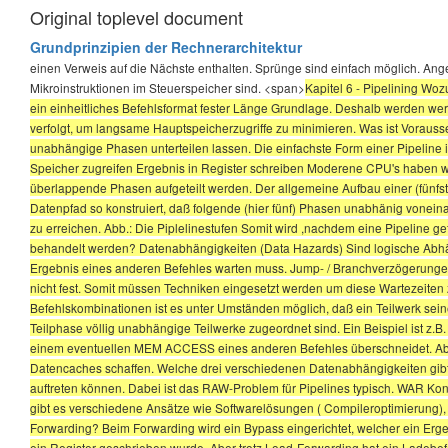
Original toplevel document
Grundprinzipien der Rechnerarchitektur
einen Verweis auf die Nächste enthalten. Sprünge sind einfach möglich. An
Mikroinstruktionen im Steuerspeicher sind. <span>
Kapitel 6 - Pipelining Woz
ein einheitliches Befehlsformat fester Länge Grundlage. Deshalb werden wer
verfolgt, um langsame Hauptspeicherzugriffe zu minimieren. Was ist Voraus
unabhängige Phasen unterteilen lassen. Die einfachste Form einer Pipeline i
Speicher zugreifen Ergebnis in Register schreiben Moderene CPU's haben we
überlappende Phasen aufgeteilt werden. Der allgemeine Aufbau einer (fünfstu
Datenpfad so konstruiert, daß folgende (hier fünf) Phasen unabhänig vonein
zu erreichen. Abb.: Die Piplelinestufen Somit wird ,nachdem eine Pipeline gefül
behandelt werden? Datenabhängigkeiten (Data Hazards) Sind logische Abhängi
Ergebnis eines anderen Befehles warten muss. Jump- / Branchverzögerungen
nicht fest. Somit müssen Techniken eingesetzt werden um diese Wartezeiten 
Befehlskombinationen ist es unter Umständen möglich, daß ein Teilwerk sein
Teilphase völlig unabhängige Teilwerke zugeordnet sind. Ein Beispiel ist z.
einem eventuellen MEM ACCESS eines anderen Befehles überschneidet. Abhi
Datencaches schaffen. Welche drei verschiedenen Datenabhängigkeiten gib
auftreten können. Dabei ist das RAW-Problem für Pipelines typisch. WAR Konfl
gibt es verschiedene Ansätze wie Softwarelösungen ( Compileroptimierung), 
Forwarding? Beim Forwarding wird ein Bypass eingerichtet, welcher ein Erge
ein Register geschrieben wurde. Aber trotz Load-Forwarding hat ein Ladebefe