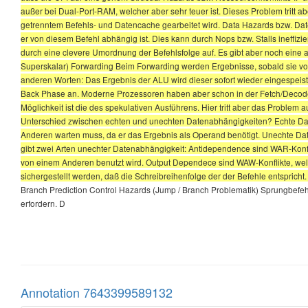
außer bei Dual-Port-RAM, welcher aber sehr teuer ist. Dieses Problem tritt 
getrenntem Befehls- und Datencache gearbeitet wird. Data Hazards bzw. Dat
er von diesem Befehl abhängig ist. Dies kann durch Nops bzw. Stalls ineffiz
durch eine clevere Umordnung der Befehlsfolge auf. Es gibt aber noch eine 
Superskalar) Forwarding Beim Forwarding werden Ergebnisse, sobald sie vorli
anderen Worten: Das Ergebnis der ALU wird dieser sofort wieder eingespeis
Back Phase an. Moderne Prozessoren haben aber schon in der Fetch/Decode-
Möglichkeit ist die des spekulativen Ausführens. Hier tritt aber das Problem 
Unterschied zwischen echten und unechten Datenabhängigkeiten? Echte Dat
Anderen warten muss, da er das Ergebnis als Operand benötigt. Unechte Da
gibt zwei Arten unechter Datenabhängigkeit: Antidependence sind WAR-Konfl
von einem Anderen benutzt wird. Output Dependece sind WAW-Konflikte, wel
sichergestellt werden, daß die Schreibreihenfolge der der Befehle entspric
Branch Prediction Control Hazards (Jump / Branch Problematik) Sprungbefeh
erfordern. D
Annotation 7643399589132