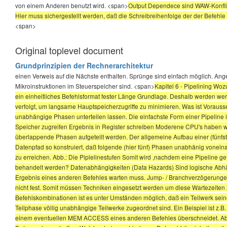
von einem Anderen benutzt wird. <span>
Output Dependece sind WAW-Konflik
Hier muss sichergestellt werden, daß die Schreibreihenfolge der der Befehle 
<span>
Original toplevel document
Grundprinzipien der Rechnerarchitektur
einen Verweis auf die Nächste enthalten. Sprünge sind einfach möglich. An
Mikroinstruktionen im Steuerspeicher sind. <span>
Kapitel 6 - Pipelining Woz
ein einheitliches Befehlsformat fester Länge Grundlage. Deshalb werden wer
verfolgt, um langsame Hauptspeicherzugriffe zu minimieren. Was ist Voraus
unabhängige Phasen unterteilen lassen. Die einfachste Form einer Pipeline i
Speicher zugreifen Ergebnis in Register schreiben Moderene CPU's haben we
überlappende Phasen aufgeteilt werden. Der allgemeine Aufbau einer (fünfstu
Datenpfad so konstruiert, daß folgende (hier fünf) Phasen unabhänig vonein
zu erreichen. Abb.: Die Piplelinestufen Somit wird ,nachdem eine Pipeline gefül
behandelt werden? Datenabhängigkeiten (Data Hazards) Sind logische Abhängi
Ergebnis eines anderen Befehles warten muss. Jump- / Branchverzögerungen
nicht fest. Somit müssen Techniken eingesetzt werden um diese Wartezeiten 
Befehlskombinationen ist es unter Umständen möglich, daß ein Teilwerk sein
Teilphase völlig unabhängige Teilwerke zugeordnet sind. Ein Beispiel ist z.
einem eventuellen MEM ACCESS eines anderen Befehles überschneidet. Abhi