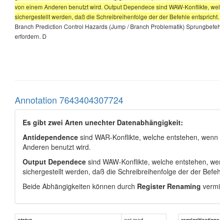
von einem Anderen benutzt wird. Output Dependece sind WAW-Konflikte, wel
sichergestellt werden, daß die Schreibreihenfolge der der Befehle entspric
Branch Prediction Control Hazards (Jump / Branch Problematik) Sprungbefeh
erfordern. D
Annotation 7643404307724
Es gibt zwei Arten unechter Datenabhängigkeit:
Antidependence
sind WAR-Konflikte, welche entstehen, wenn 
Anderen benutzt wird
.
Output Dependece
sind WAW-Konflikte, welche entstehen, wen
sichergestellt werden, daß die Schreibreihenfolge der der Befeh
Beide Abhängigkeiten können durch
Register Renaming
vermi
not read
status
reprioritisations