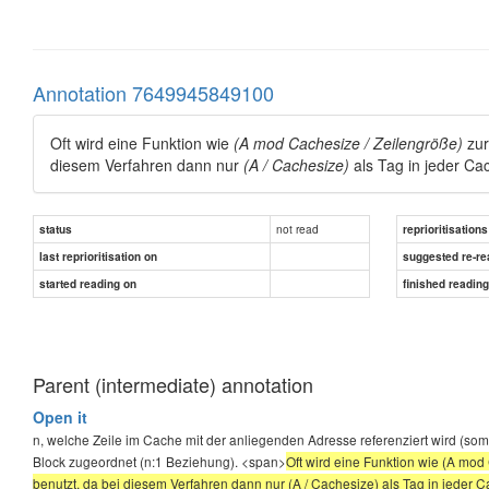
Annotation 7649945849100
Oft wird eine Funktion wie
(A mod Cachesize / Zeilengröße)
zur
diesem Verfahren dann nur
(A / Cachesize)
als Tag in jeder Ca
not read
status
reprioritisations
last reprioritisation on
suggested re-re
started reading on
finished readin
Parent (intermediate) annotation
Open it
n, welche Zeile im Cache mit der anliegenden Adresse referenziert wird (so
Block zugeordnet (n:1 Beziehung). <span>
Oft wird eine Funktion wie (A mo
benutzt, da bei diesem Verfahren dann nur (A / Cachesize) als Tag in jeder