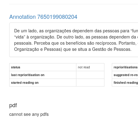
Annotation 7650199080204
De um lado, as organizações dependem das pessoas para “funci
“vida” à organização. De outro lado, as pessoas dependem da or
pessoais. Perceba que os benefícios são recíprocos. Portanto,
Organização e Pessoas) que se situa a Gestão de Pessoas.
not read
status
reprioritisations
last reprioritisation on
suggested re-re
started reading on
finished readin
pdf
cannot see any pdfs