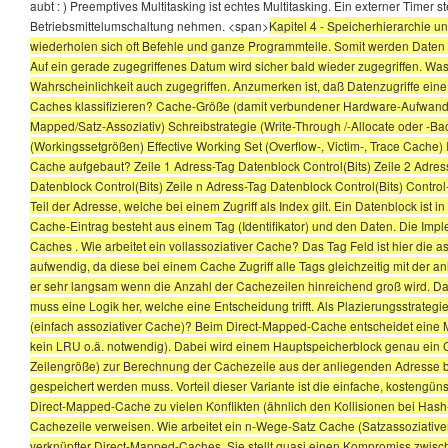
aubt : ) Preemptives Multitasking ist echtes Multitasking. Ein externer Timer
Betriebsmittelumschaltung nehmen. <span>
Kapitel 4 - Speicherhierarchie 
wiederholen sich oft Befehle und ganze Programmteile. Somit werden Daten oft 
Auf ein gerade zugegriffenes Datum wird sicher bald wieder zugegriffen. Was
Wahrscheinlichkeit auch zugegriffen. Anzumerken ist, daß Datenzugriffe eine
Caches klassifizieren? Cache-Größe (damit verbundener Hardware-Aufwand) 
Mapped/Satz-Assoziativ) Schreibstrategie (Write-Through /-Allocate oder -Ba
(Workingssetgrößen) Effective Working Set (Overflow-, Victim-, Trace Cache)
Cache aufgebaut? Zeile 1 Adress-Tag Datenblock Control(Bits) Zeile 2 Adress
Datenblock Control(Bits) Zeile n Adress-Tag Datenblock Control(Bits) Control-Bi
Teil der Adresse, welche bei einem Zugriff als Index gilt. Ein Datenblock is
Cache-Eintrag besteht aus einem Tag (Identifikator) und den Daten. Die Imple
Caches . Wie arbeitet ein vollassoziativer Cache? Das Tag Feld ist hier die
aufwendig, da diese bei einem Cache Zugriff alle Tags gleichzeitig mit der a
er sehr langsam wenn die Anzahl der Cachezeilen hinreichend groß wird. Da 
muss eine Logik her, welche eine Entscheidung trifft. Als Plazierungsstrateg
(einfach assoziativer Cache)? Beim Direct-Mapped-Cache entscheidet eine Ma
kein LRU o.ä. notwendig). Dabei wird einem Hauptspeicherblock genau ein C
Zeilengröße) zur Berechnung der Cachezeile aus der anliegenden Adresse ben
gespeichert werden muss. Vorteil dieser Variante ist die einfache, kostengün
Direct-Mapped-Cache zu vielen Konflikten (ähnlich den Kollisionen bei Hash
Cachezeile verweisen. Wie arbeitet ein n-Wege-Satz Cache (Satzassoziativer
verknüpfter Direct-Mapped-Caches. Sie stellt quasi einen Kompromiss zwisch