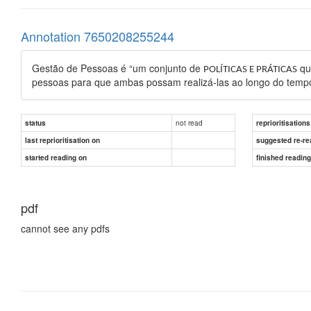
Annotation 7650208255244
Gestão de Pessoas é “um conjunto de
qu
POLÍTICAS E PRÁTICAS
pessoas para que ambas possam realizá-las ao longo do tempo
not read
status
reprioritisations
last reprioritisation on
suggested re-re
started reading on
finished readin
pdf
cannot see any pdfs