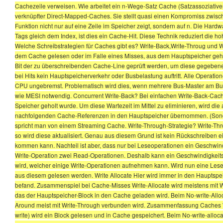
Cachezeile verweisen. Wie arbeitet ein n-Wege-Satz Cache (Satzassoziativer
verknüpfter Direct-Mapped-Caches. Sie stellt quasi einen Kompromiss zwisch
Funktion nicht nur auf eine Zeile im Speicher zeigt, sondern auf n. Die Hardw
Tags gleich dem Index, ist dies ein Cache-Hit. Diese Technik reduziert die h
Welche Schreibstrategien für Caches gibt es? Write-Back,Write-Throug und W
dem Cache gelesen oder im Falle eines Misses, aus dem Hauptspeicher geholt 
Bit der zu überschreibenden Cache-Line geprüft werden, um diese gegebenenfa
bei Hits kein Hauptspeicherverkehr oder Busbelastung auftritt. Alle Operati
CPU ungebremst. Problematisch wird dies, wenn mehrere Bus-Master am Bus
wie MESI notwendig. Concurrent Write-Back? Bei einfachen Write-Back-Cac
Speicher geholt wurde. Um diese Wartezeit im Mittel zu eliminieren, wird die 
nachfolgenden Cache-Referenzen in den Hauptspeicher übernommen. (Sonder
spricht man von einem Streaming Cache. Write-Through-Strategie? Write-Thro
so wird diese aktualisiert. Genau aus diesem Grund ist kein Rückschreiben
kommen kann. Nachteil ist aber, dass nur bei Leseoperationen ein Geschwindi
Write-Operation zwei Read-Operationen. Deshalb kann ein Geschwindigkeitsg
wird, welcher einige Write-Operationen aufnehmen kann. Wird nun eine Leseop
aus diesem gelesen werden. Write Allocate Hier wird immer in den Hauptsp
befand. Zusammenspiel bei Cache-Misses Write-Allocate wird meistens mit Wr
das der Hauptspeicher-Block in den Cache geladen wird. Beim No-write-Alloc
Around meist mit Write-Through verbunden wird. Zusammenfassung Caches Writ
write) wird ein Block gelesen und in Cache gespeichert. Beim No-write-alloca