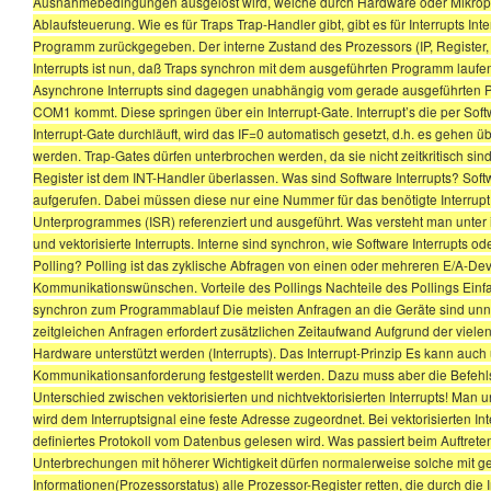
Ausnahmebedingungen ausgelöst wird, welche durch Hardware oder Mikropro
Ablaufsteuerung. Wie es für Traps Trap-Handler gibt, gibt es für Interrupts I
Programm zurückgegeben. Der interne Zustand des Prozessors (IP, Register, 
Interrupts ist nun, daß Traps synchron mit dem ausgeführten Programm laufe
Asynchrone Interrupts sind dagegen unabhängig vom gerade ausgeführten Pr
COM1 kommt. Diese springen über ein Interrupt-Gate. Interrupt’s die per Soft
Interrupt-Gate durchläuft, wird das IF=0 automatisch gesetzt, d.h. es gehen 
werden. Trap-Gates dürfen unterbrochen werden, da sie nicht zeitkritisch sind
Register ist dem INT-Handler überlassen. Was sind Software Interrupts? So
aufgerufen. Dabei müssen diese nur eine Nummer für das benötigte Interrupt 
Unterprogrammes (ISR) referenziert und ausgeführt. Was versteht man unter in
und vektorisierte Interrupts. Interne sind synchron, wie Software Interrupts 
Polling? Polling ist das zyklische Abfragen von einen oder mehreren E/A-De
Kommunikationswünschen. Vorteile des Pollings Nachteile des Pollings E
synchron zum Programmablauf Die meisten Anfragen an die Geräte sind unnöt
zeitgleichen Anfragen erfordert zusätzlichen Zeitaufwand Aufgrund der viel
Hardware unterstützt werden (Interrupts). Das Interrupt-Prinzip Es kann auch 
Kommunikationsanforderung festgestellt werden. Dazu muss aber die Befehls
Unterschied zwischen vektorisierten und nichtvektorisierten Interrupts! Man unt
wird dem Interruptsignal eine feste Adresse zugeordnet. Bei vektorisierten 
definiertes Protokoll vom Datenbus gelesen wird. Was passiert beim Auftreten
Unterbrechungen mit höherer Wichtigkeit dürfen normalerweise solche mit ger
Informationen(Prozessorstatus) alle Prozessor-Register retten, die durch di