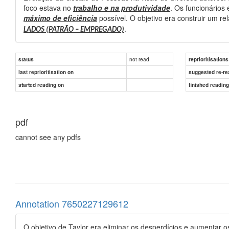
foco estava no
trabalho e na produtividade
. Os funcionários
máximo de eficiência
possível. O objetivo era construir um 
.
LADOS (PATRÃO – EMPREGADO)
not read
status
reprioritisations
last reprioritisation on
suggested re-re
started reading on
finished readin
pdf
cannot see any pdfs
Annotation 7650227129612
O objetivo de Taylor era eliminar os desperdícios e aumentar o