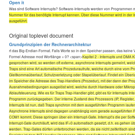
Open it
Was sind Software Interrupts? Software-Interrupts werden von Programmen m
Nummer für das benötigte Interrupt kennen. Über diese Nummer wird in der In
ausgeführt.
Original toplevel document
Grundprinzipien der Rechnerarchitektur
rt das Big-Endian-Format. Falls Worte so in den Speicher passen, das keine 
Formel Adresse mod Wortlänge = 0? <span>
Kapitel 2 - Interrupts und DMA K
gesprochen wird, so werden oft externe, asynchrone Interrupts gemeint, wel
Traps sind eine Art automatische Prozeduraufrufe, welche durch eine vom P
Gleitkommaüberlauf, Schutzverletzung oder Stapelüberlauf. Findet ein Überlau
im Speicher die Adresse des Trap-Handlers (Prozedur), mit der dann der Pr
Ausnahmebedingungen ausgelöst wird, welche durch Hardware oder Mikropro
Ablaufsteuerung. Wie es für Traps Trap-Handler gibt, gibt es für Interrupts I
Programm zurückgegeben. Der interne Zustand des Prozessors (IP, Register, 
Interrupts ist nun, daß Traps synchron mit dem ausgeführten Programm laufe
Asynchrone Interrupts sind dagegen unabhängig vom gerade ausgeführten Pr
COM1 kommt. Diese springen über ein Interrupt-Gate. Interrupt’s die per Soft
Interrupt-Gate durchläuft, wird das IF=0 automatisch gesetzt, d.h. es gehen 
werden. Trap-Gates dürfen unterbrochen werden, da sie nicht zeitkritisch sind
Register ist dem INT-Handler überlassen. Was sind Software Interrupts? So