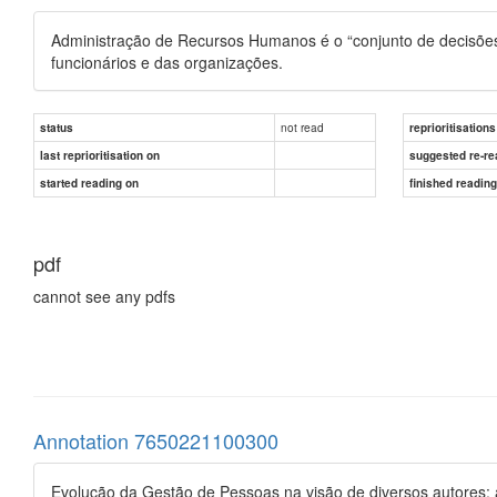
Administração de Recursos Humanos é o “conjunto de decisões 
funcionários e das organizações.
not read
status
reprioritisations
last reprioritisation on
suggested re-re
started reading on
finished readin
pdf
cannot see any pdfs
Annotation 7650221100300
Evolução da Gestão de Pessoas na visão de diversos autores: a