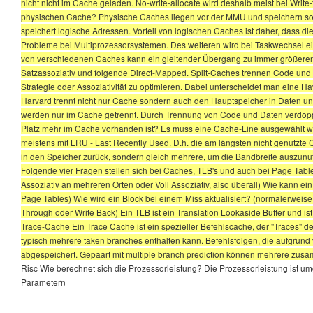
nicht nicht im Cache geladen. No-write-allocate wird deshalb meist bei Writ
physischen Cache? Physische Caches liegen vor der MMU und speichern som
speichert logische Adressen. Vorteil von logischen Caches ist daher, dass d
Probleme bei Multiprozessorsystemen. Des weiteren wird bei Taskwechsel e
von verschiedenen Caches kann ein gleitender Übergang zu immer größeren 
Satzassoziativ und folgende Direct-Mapped. Split-Caches trennen Code und Da
Strategie oder Assoziativität zu optimieren. Dabei unterscheidet man eine H
Harvard trennt nicht nur Cache sondern auch den Hauptspeicher in Daten
werden nur im Cache getrennt. Durch Trennung von Code und Daten verdoppel
Platz mehr im Cache vorhanden ist? Es muss eine Cache-Line ausgewählt we
meistens mit LRU - Last Recently Used. D.h. die am längsten nicht genutzte C
in den Speicher zurück, sondern gleich mehrere, um die Bandbreite auszu
Folgende vier Fragen stellen sich bei Caches, TLB's und auch bei Page Tabl
Assoziativ an mehreren Orten oder Voll Assoziativ, also überall) Wie kann ei
Page Tables) Wie wird ein Block bei einem Miss aktualisiert? (normalerwe
Through oder Write Back) Ein TLB ist ein Translation Lookaside Buffer und ist
Trace-Cache Ein Trace Cache ist ein spezieller Befehlscache, der "Traces" de
typisch mehrere taken branches enthalten kann. Befehlsfolgen, die aufgrund 
abgespeichert. Gepaart mit multiple branch prediction können mehrere zusa
Risc Wie berechnet sich die Prozessorleistung? Die Prozessorleistung ist um
Parametern