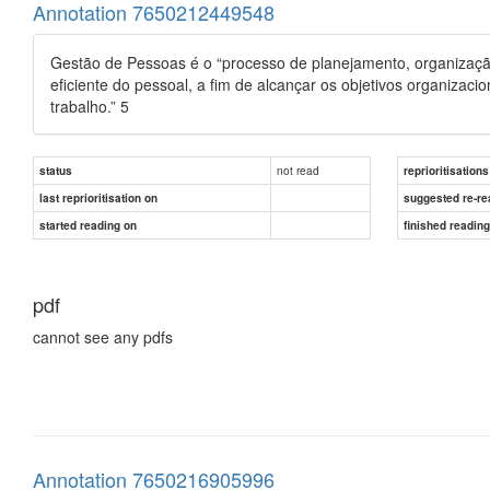
Annotation 7650212449548
Gestão de Pessoas é o “processo de planejamento, organizaç
eficiente do pessoal, a fim de alcançar os objetivos organizacio
trabalho.” 5
not read
status
reprioritisations
last reprioritisation on
suggested re-re
started reading on
finished readin
pdf
cannot see any pdfs
Annotation 7650216905996