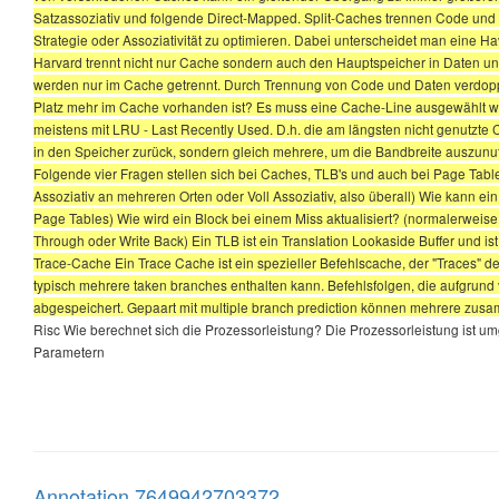
Satzassoziativ und folgende Direct-Mapped. Split-Caches trennen Code und Da
Strategie oder Assoziativität zu optimieren. Dabei unterscheidet man eine H
Harvard trennt nicht nur Cache sondern auch den Hauptspeicher in Daten
werden nur im Cache getrennt. Durch Trennung von Code und Daten verdoppel
Platz mehr im Cache vorhanden ist? Es muss eine Cache-Line ausgewählt we
meistens mit LRU - Last Recently Used. D.h. die am längsten nicht genutzte C
in den Speicher zurück, sondern gleich mehrere, um die Bandbreite auszu
Folgende vier Fragen stellen sich bei Caches, TLB's und auch bei Page Tabl
Assoziativ an mehreren Orten oder Voll Assoziativ, also überall) Wie kann ei
Page Tables) Wie wird ein Block bei einem Miss aktualisiert? (normalerwe
Through oder Write Back) Ein TLB ist ein Translation Lookaside Buffer und ist
Trace-Cache Ein Trace Cache ist ein spezieller Befehlscache, der "Traces" de
typisch mehrere taken branches enthalten kann. Befehlsfolgen, die aufgrund 
abgespeichert. Gepaart mit multiple branch prediction können mehrere zusa
Risc Wie berechnet sich die Prozessorleistung? Die Prozessorleistung ist um
Parametern
Annotation 7649942703372