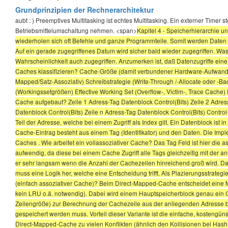
Grundprinzipien der Rechnerarchitektur
aubt : ) Preemptives Multitasking ist echtes Multitasking. Ein externer Timer
Betriebsmittelumschaltung nehmen. <span>
Kapitel 4 - Speicherhierarchie 
wiederholen sich oft Befehle und ganze Programmteile. Somit werden Daten oft 
Auf ein gerade zugegriffenes Datum wird sicher bald wieder zugegriffen. Was
Wahrscheinlichkeit auch zugegriffen. Anzumerken ist, daß Datenzugriffe eine
Caches klassifizieren? Cache-Größe (damit verbundener Hardware-Aufwand) 
Mapped/Satz-Assoziativ) Schreibstrategie (Write-Through /-Allocate oder -Ba
(Workingssetgrößen) Effective Working Set (Overflow-, Victim-, Trace Cache)
Cache aufgebaut? Zeile 1 Adress-Tag Datenblock Control(Bits) Zeile 2 Adress
Datenblock Control(Bits) Zeile n Adress-Tag Datenblock Control(Bits) Control-Bi
Teil der Adresse, welche bei einem Zugriff als Index gilt. Ein Datenblock is
Cache-Eintrag besteht aus einem Tag (Identifikator) und den Daten. Die Imple
Caches . Wie arbeitet ein vollassoziativer Cache? Das Tag Feld ist hier die
aufwendig, da diese bei einem Cache Zugriff alle Tags gleichzeitig mit der a
er sehr langsam wenn die Anzahl der Cachezeilen hinreichend groß wird. Da 
muss eine Logik her, welche eine Entscheidung trifft. Als Plazierungsstrateg
(einfach assoziativer Cache)? Beim Direct-Mapped-Cache entscheidet eine Ma
kein LRU o.ä. notwendig). Dabei wird einem Hauptspeicherblock genau ein C
Zeilengröße) zur Berechnung der Cachezeile aus der anliegenden Adresse ben
gespeichert werden muss. Vorteil dieser Variante ist die einfache, kostengün
Direct-Mapped-Cache zu vielen Konflikten (ähnlich den Kollisionen bei Hash