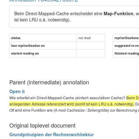
Beim Direct-Mapped-Cache entscheidet eine
Map-Funktion
, 
ist kein LRU o.ä. notwendig).
not read
status
reprioritisations
last reprioritisation on
suggested re-re
started reading on
finished readin
Parent (intermediate) annotation
Open it
Wie arbeitet ein Direct-Mapped-Cache (einfach assoziativer Cache)?
Beim Di
anliegenden Adresse referenziert wird (somit ist kein LRU o.ä. notwendig).
Da
Oft wird eine Funktion wie (A mod Cachesize / Zeilengröße) zur Berechnung 
Original toplevel document
Grundprinzipien der Rechnerarchitektur