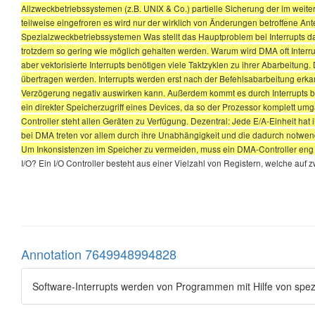
Allzweckbetriebssystemen (z.B. UNIX & Co.) partielle Sicherung der im weit
teilweise eingefroren es wird nur der wirklich von Änderungen betroffene Antei
Spezialzweckbetriebssystemen Was stellt das Hauptproblem bei Interrupts dar In
trotzdem so gering wie möglich gehalten werden. Warum wird DMA oft Interru
aber vektorisierte Interrupts benötigen viele Taktzyklen zu ihrer Abarbeitun
übertragen werden. Interrupts werden erst nach der Befehlsabarbeitung erka
Verzögerung negativ auswirken kann. Außerdem kommt es durch Interrupts bei
ein direkter Speicherzugriff eines Devices, da so der Prozessor komplett 
Controller steht allen Geräten zu Verfügung. Dezentral: Jede E/A-Einheit h
bei DMA treten vor allem durch ihre Unabhängigkeit und die dadurch notwe
Um Inkonsistenzen im Speicher zu vermeiden, muss ein DMA-Controller e
I/O? Ein I/O Controller besteht aus einer Vielzahl von Registern, welche a
Annotation 7649948994828
Software-Interrupts werden von Programmen mit Hilfe von spe