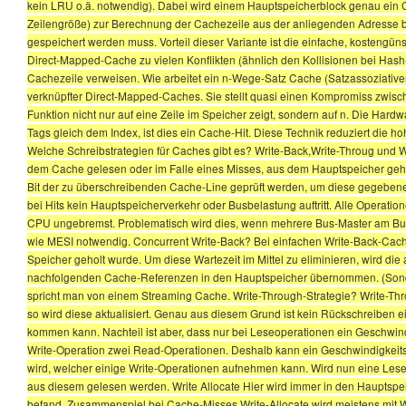
kein LRU o.ä. notwendig). Dabei wird einem Hauptspeicherblock genau ein C
Zeilengröße) zur Berechnung der Cachezeile aus der anliegenden Adresse ben
gespeichert werden muss. Vorteil dieser Variante ist die einfache, kostengün
Direct-Mapped-Cache zu vielen Konflikten (ähnlich den Kollisionen bei Hash
Cachezeile verweisen. Wie arbeitet ein n-Wege-Satz Cache (Satzassoziativer
verknüpfter Direct-Mapped-Caches. Sie stellt quasi einen Kompromiss zwisch
Funktion nicht nur auf eine Zeile im Speicher zeigt, sondern auf n. Die Hardw
Tags gleich dem Index, ist dies ein Cache-Hit. Diese Technik reduziert die h
Welche Schreibstrategien für Caches gibt es? Write-Back,Write-Throug und W
dem Cache gelesen oder im Falle eines Misses, aus dem Hauptspeicher geholt 
Bit der zu überschreibenden Cache-Line geprüft werden, um diese gegebenenfa
bei Hits kein Hauptspeicherverkehr oder Busbelastung auftritt. Alle Operati
CPU ungebremst. Problematisch wird dies, wenn mehrere Bus-Master am Bus
wie MESI notwendig. Concurrent Write-Back? Bei einfachen Write-Back-Cac
Speicher geholt wurde. Um diese Wartezeit im Mittel zu eliminieren, wird die 
nachfolgenden Cache-Referenzen in den Hauptspeicher übernommen. (Sonder
spricht man von einem Streaming Cache. Write-Through-Strategie? Write-Thro
so wird diese aktualisiert. Genau aus diesem Grund ist kein Rückschreiben
kommen kann. Nachteil ist aber, dass nur bei Leseoperationen ein Geschwindi
Write-Operation zwei Read-Operationen. Deshalb kann ein Geschwindigkeitsg
wird, welcher einige Write-Operationen aufnehmen kann. Wird nun eine Leseop
aus diesem gelesen werden. Write Allocate Hier wird immer in den Hauptsp
befand. Zusammenspiel bei Cache-Misses Write-Allocate wird meistens mit Wr