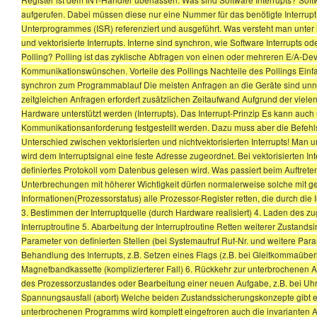
aufgerufen. Dabei müssen diese nur eine Nummer für das benötigte Interrupt 
Unterprogrammes (ISR) referenziert und ausgeführt. Was versteht man unter in
und vektorisierte Interrupts. Interne sind synchron, wie Software Interrupts 
Polling? Polling ist das zyklische Abfragen von einen oder mehreren E/A-De
Kommunikationswünschen. Vorteile des Pollings Nachteile des Pollings E
synchron zum Programmablauf Die meisten Anfragen an die Geräte sind unnöt
zeitgleichen Anfragen erfordert zusätzlichen Zeitaufwand Aufgrund der viel
Hardware unterstützt werden (Interrupts). Das Interrupt-Prinzip Es kann auch 
Kommunikationsanforderung festgestellt werden. Dazu muss aber die Befehls
Unterschied zwischen vektorisierten und nichtvektorisierten Interrupts! Man unt
wird dem Interruptsignal eine feste Adresse zugeordnet. Bei vektorisierten 
definiertes Protokoll vom Datenbus gelesen wird. Was passiert beim Auftreten
Unterbrechungen mit höherer Wichtigkeit dürfen normalerweise solche mit ger
Informationen(Prozessorstatus) alle Prozessor-Register retten, die durch di
3. Bestimmen der Interruptquelle (durch Hardware realisiert) 4. Laden des z
Interruptroutine 5. Abarbeitung der Interruptroutine Retten weiterer Zustand
Parameter von definierten Stellen (bei Systemaufruf Ruf-Nr. und weitere Parame
Behandlung des Interrupts, z.B. Setzen eines Flags (z.B. bei Gleitkommaübe
Magnetbandkassette (komplizierterer Fall) 6. Rückkehr zur unterbrochenen A
des Prozessorzustandes oder Bearbeitung einer neuen Aufgabe, z.B. bei Uhri
Spannungsausfall (abort) Welche beiden Zustandssicherungskonzepte gibt es 
unterbrochenen Programms wird komplett eingefroren auch die invarianten Ant