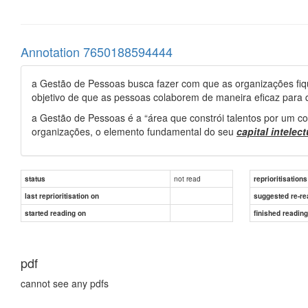
Annotation 7650188594444
a Gestão de Pessoas busca fazer com que as organizações fiq
objetivo de que as pessoas colaborem de maneira eficaz para q
a Gestão de Pessoas é a “área que constrói talentos por um c
organizações, o elemento fundamental do seu
capital intelect
not read
status
reprioritisations
last reprioritisation on
suggested re-re
started reading on
finished readin
pdf
cannot see any pdfs