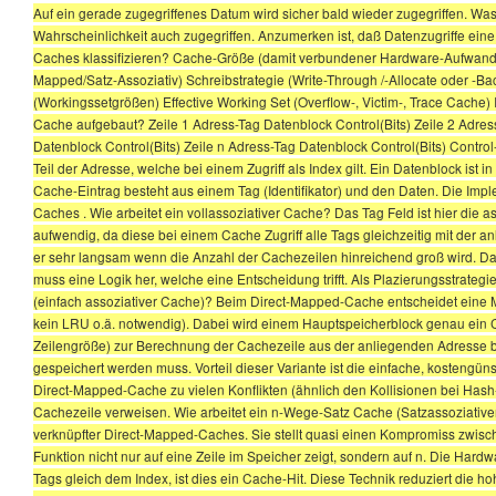
Auf ein gerade zugegriffenes Datum wird sicher bald wieder zugegriffen. Was
Wahrscheinlichkeit auch zugegriffen. Anzumerken ist, daß Datenzugriffe eine
Caches klassifizieren? Cache-Größe (damit verbundener Hardware-Aufwand) 
Mapped/Satz-Assoziativ) Schreibstrategie (Write-Through /-Allocate oder -Ba
(Workingssetgrößen) Effective Working Set (Overflow-, Victim-, Trace Cache)
Cache aufgebaut? Zeile 1 Adress-Tag Datenblock Control(Bits) Zeile 2 Adress
Datenblock Control(Bits) Zeile n Adress-Tag Datenblock Control(Bits) Control-Bi
Teil der Adresse, welche bei einem Zugriff als Index gilt. Ein Datenblock is
Cache-Eintrag besteht aus einem Tag (Identifikator) und den Daten. Die Imple
Caches . Wie arbeitet ein vollassoziativer Cache? Das Tag Feld ist hier die
aufwendig, da diese bei einem Cache Zugriff alle Tags gleichzeitig mit der a
er sehr langsam wenn die Anzahl der Cachezeilen hinreichend groß wird. Da 
muss eine Logik her, welche eine Entscheidung trifft. Als Plazierungsstrateg
(einfach assoziativer Cache)? Beim Direct-Mapped-Cache entscheidet eine Ma
kein LRU o.ä. notwendig). Dabei wird einem Hauptspeicherblock genau ein C
Zeilengröße) zur Berechnung der Cachezeile aus der anliegenden Adresse ben
gespeichert werden muss. Vorteil dieser Variante ist die einfache, kostengün
Direct-Mapped-Cache zu vielen Konflikten (ähnlich den Kollisionen bei Hash
Cachezeile verweisen. Wie arbeitet ein n-Wege-Satz Cache (Satzassoziativer
verknüpfter Direct-Mapped-Caches. Sie stellt quasi einen Kompromiss zwisch
Funktion nicht nur auf eine Zeile im Speicher zeigt, sondern auf n. Die Hardw
Tags gleich dem Index, ist dies ein Cache-Hit. Diese Technik reduziert die h