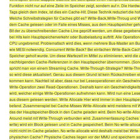
Funktion nicht nur auf eine Zeile im Speicher zeigt, sondern auf n. Die Hardw
Tags gleich dem Index, ist dies ein Cache-Hit. Diese Technik reduziert die h
Welche Schreibstrategien für Caches gibt es? Write-Back,Write-Throug und W
dem Cache gelesen oder im Falle eines Misses, aus dem Hauptspeicher geholt 
Bit der zu überschreibenden Cache-Line geprüft werden, um diese gegebenenfa
bei Hits kein Hauptspeicherverkehr oder Busbelastung auftritt. Alle Operati
CPU ungebremst. Problematisch wird dies, wenn mehrere Bus-Master am Bus
wie MESI notwendig. Concurrent Write-Back? Bei einfachen Write-Back-Cac
Speicher geholt wurde. Um diese Wartezeit im Mittel zu eliminieren, wird die 
nachfolgenden Cache-Referenzen in den Hauptspeicher übernommen. (Sonder
spricht man von einem Streaming Cache. Write-Through-Strategie? Write-Thro
so wird diese aktualisiert. Genau aus diesem Grund ist kein Rückschreiben
kommen kann. Nachteil ist aber, dass nur bei Leseoperationen ein Geschwindi
Write-Operation zwei Read-Operationen. Deshalb kann ein Geschwindigkeitsg
wird, welcher einige Write-Operationen aufnehmen kann. Wird nun eine Leseop
aus diesem gelesen werden. Write Allocate Hier wird immer in den Hauptsp
befand. Zusammenspiel bei Cache-Misses Write-Allocate wird meistens mit Wr
das der Hauptspeicher-Block in den Cache geladen wird. Beim No-write-Alloc
Around meist mit Write-Through verbunden wird. Zusammenfassung Caches Writ
write) wird ein Block gelesen und in Cache gespeichert. Beim No-write-alloca
nicht nicht im Cache geladen. No-write-allocate wird deshalb meist bei Writ
physischen Cache? Physische Caches liegen vor der MMU und speichern som