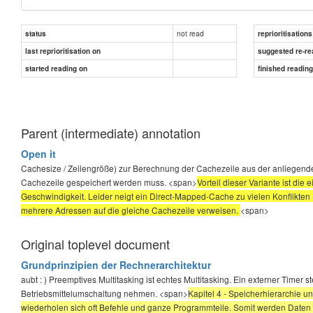
not read
status
reprioritisations
last reprioritisation on
suggested re-re
started reading on
finished readin
Parent (intermediate) annotation
Open it
Cachesize / Zeilengröße) zur Berechnung der Cachezeile aus der anliegenden
Cachezeile gespeichert werden muss. <span>
Vorteil dieser Variante ist di
Geschwindigkeit. Leider neigt ein Direct-Mapped-Cache zu vielen Konflikten 
mehrere Adressen auf die gleiche Cachezeile verweisen.
<span>
Original toplevel document
Grundprinzipien der Rechnerarchitektur
aubt : ) Preemptives Multitasking ist echtes Multitasking. Ein externer Timer
Betriebsmittelumschaltung nehmen. <span>
Kapitel 4 - Speicherhierarchie 
wiederholen sich oft Befehle und ganze Programmteile. Somit werden Daten oft 