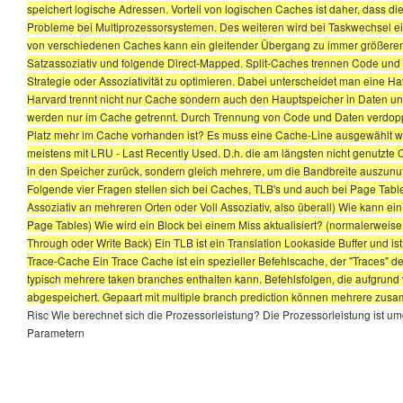
speichert logische Adressen. Vorteil von logischen Caches ist daher, dass d
Probleme bei Multiprozessorsystemen. Des weiteren wird bei Taskwechsel e
von verschiedenen Caches kann ein gleitender Übergang zu immer größeren 
Satzassoziativ und folgende Direct-Mapped. Split-Caches trennen Code und Da
Strategie oder Assoziativität zu optimieren. Dabei unterscheidet man eine H
Harvard trennt nicht nur Cache sondern auch den Hauptspeicher in Daten
werden nur im Cache getrennt. Durch Trennung von Code und Daten verdoppel
Platz mehr im Cache vorhanden ist? Es muss eine Cache-Line ausgewählt we
meistens mit LRU - Last Recently Used. D.h. die am längsten nicht genutzte C
in den Speicher zurück, sondern gleich mehrere, um die Bandbreite auszu
Folgende vier Fragen stellen sich bei Caches, TLB's und auch bei Page Tabl
Assoziativ an mehreren Orten oder Voll Assoziativ, also überall) Wie kann ei
Page Tables) Wie wird ein Block bei einem Miss aktualisiert? (normalerwe
Through oder Write Back) Ein TLB ist ein Translation Lookaside Buffer und ist
Trace-Cache Ein Trace Cache ist ein spezieller Befehlscache, der "Traces" de
typisch mehrere taken branches enthalten kann. Befehlsfolgen, die aufgrund 
abgespeichert. Gepaart mit multiple branch prediction können mehrere zusa
Risc Wie berechnet sich die Prozessorleistung? Die Prozessorleistung ist um
Parametern