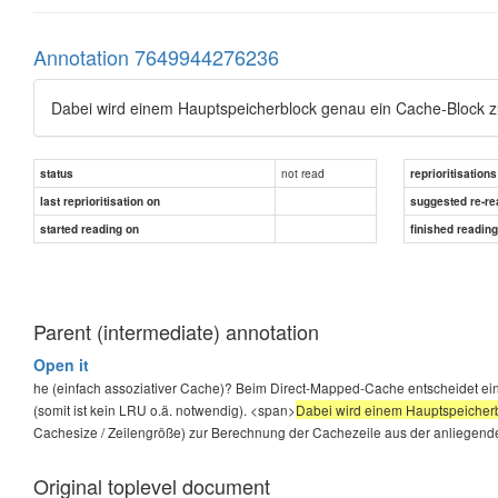
Annotation 7649944276236
Dabei wird einem Hauptspeicherblock genau ein Cache-Block 
not read
status
reprioritisations
last reprioritisation on
suggested re-re
started reading on
finished readin
Parent (intermediate) annotation
Open it
he (einfach assoziativer Cache)? Beim Direct-Mapped-Cache entscheidet ein
(somit ist kein LRU o.ä. notwendig). <span>
Dabei wird einem Hauptspeicher
Cachesize / Zeilengröße) zur Berechnung der Cachezeile aus der anliegende
Original toplevel document