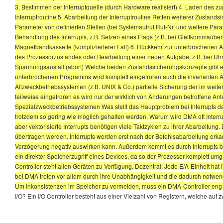
3. Bestimmen der Interruptquelle (durch Hardware realisiert) 4. Laden des z
Interruptroutine 5. Abarbeitung der Interruptroutine Retten weiterer Zustand
Parameter von definierten Stellen (bei Systemaufruf Ruf-Nr. und weitere Parame
Behandlung des Interrupts, z.B. Setzen eines Flags (z.B. bei Gleitkommaübe
Magnetbandkassette (komplizierterer Fall) 6. Rückkehr zur unterbrochenen A
des Prozessorzustandes oder Bearbeitung einer neuen Aufgabe, z.B. bei Uhri
Spannungsausfall (abort) Welche beiden Zustandssicherungskonzepte gibt es 
unterbrochenen Programms wird komplett eingefroren auch die invarianten Ant
Allzweckbetriebssystemen (z.B. UNIX & Co.) partielle Sicherung der im weit
teilweise eingefroren es wird nur der wirklich von Änderungen betroffene Antei
Spezialzweckbetriebssystemen Was stellt das Hauptproblem bei Interrupts dar In
trotzdem so gering wie möglich gehalten werden. Warum wird DMA oft Interru
aber vektorisierte Interrupts benötigen viele Taktzyklen zu ihrer Abarbeitun
übertragen werden. Interrupts werden erst nach der Befehlsabarbeitung erka
Verzögerung negativ auswirken kann. Außerdem kommt es durch Interrupts bei
ein direkter Speicherzugriff eines Devices, da so der Prozessor komplett 
Controller steht allen Geräten zu Verfügung. Dezentral: Jede E/A-Einheit h
bei DMA treten vor allem durch ihre Unabhängigkeit und die dadurch notwe
Um Inkonsistenzen im Speicher zu vermeiden, muss ein DMA-Controller e
I/O? Ein I/O Controller besteht aus einer Vielzahl von Registern, welche a