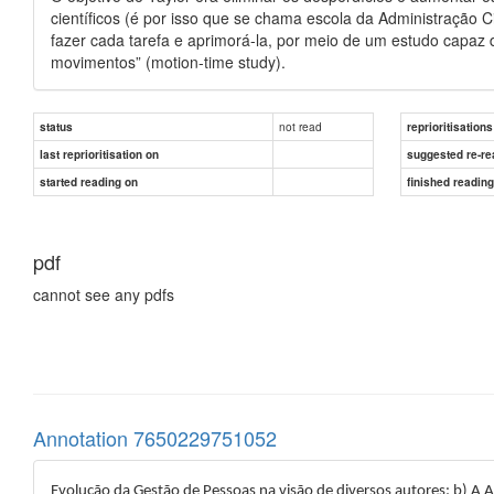
científicos (é por isso que se chama escola da Administração Ci
fazer cada tarefa e aprimorá-la, por meio de um estudo capaz 
movimentos” (motion-time study).
not read
status
reprioritisations
last reprioritisation on
suggested re-re
started reading on
finished readin
pdf
cannot see any pdfs
Annotation 7650229751052
Evolução da Gestão de Pessoas na visão de diversos autores: b) A A