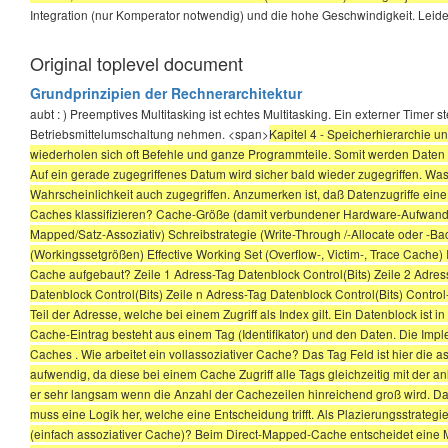
Integration (nur Komperator notwendig) und die hohe Geschwindigkeit. Leider
Original toplevel document
Grundprinzipien der Rechnerarchitektur
aubt : ) Preemptives Multitasking ist echtes Multitasking. Ein externer Timer
Betriebsmittelumschaltung nehmen. <span>
Kapitel 4 - Speicherhierarchie 
wiederholen sich oft Befehle und ganze Programmteile. Somit werden Daten oft 
Auf ein gerade zugegriffenes Datum wird sicher bald wieder zugegriffen. Was
Wahrscheinlichkeit auch zugegriffen. Anzumerken ist, daß Datenzugriffe eine
Caches klassifizieren? Cache-Größe (damit verbundener Hardware-Aufwand) 
Mapped/Satz-Assoziativ) Schreibstrategie (Write-Through /-Allocate oder -Ba
(Workingssetgrößen) Effective Working Set (Overflow-, Victim-, Trace Cache)
Cache aufgebaut? Zeile 1 Adress-Tag Datenblock Control(Bits) Zeile 2 Adress
Datenblock Control(Bits) Zeile n Adress-Tag Datenblock Control(Bits) Control-Bi
Teil der Adresse, welche bei einem Zugriff als Index gilt. Ein Datenblock is
Cache-Eintrag besteht aus einem Tag (Identifikator) und den Daten. Die Imple
Caches . Wie arbeitet ein vollassoziativer Cache? Das Tag Feld ist hier die
aufwendig, da diese bei einem Cache Zugriff alle Tags gleichzeitig mit der a
er sehr langsam wenn die Anzahl der Cachezeilen hinreichend groß wird. Da 
muss eine Logik her, welche eine Entscheidung trifft. Als Plazierungsstrateg
(einfach assoziativer Cache)? Beim Direct-Mapped-Cache entscheidet eine Ma