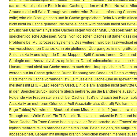
das der Hauptspeicher-Block in den Cache geladen wird. Beim No-write-Alloc
Around meist mit Write-Through verbunden wird. Zusammenfassung Caches Writ
write) wird ein Block gelesen und in Cache gespeichert. Beim No-write-alloca
nicht nicht im Cache geladen. No-write-allocate wird deshalb meist bei Writ
physischen Cache? Physische Caches liegen vor der MMU und speichern som
speichert logische Adressen. Vorteil von logischen Caches ist daher, dass d
Probleme bei Multiprozessorsystemen. Des weiteren wird bei Taskwechsel e
von verschiedenen Caches kann ein gleitender Übergang zu immer größeren 
Satzassoziativ und folgende Direct-Mapped. Split-Caches trennen Code und Da
Strategie oder Assoziativität zu optimieren. Dabei unterscheidet man eine H
Harvard trennt nicht nur Cache sondern auch den Hauptspeicher in Daten
werden nur im Cache getrennt. Durch Trennung von Code und Daten verdoppel
Platz mehr im Cache vorhanden ist? Es muss eine Cache-Line ausgewählt we
meistens mit LRU - Last Recently Used. D.h. die am längsten nicht genutzte C
in den Speicher zurück, sondern gleich mehrere, um die Bandbreite auszu
Folgende vier Fragen stellen sich bei Caches, TLB's und auch bei Page Tabl
Assoziativ an mehreren Orten oder Voll Assoziativ, also überall) Wie kann ei
Page Tables) Wie wird ein Block bei einem Miss aktualisiert? (normalerwe
Through oder Write Back) Ein TLB ist ein Translation Lookaside Buffer und ist
Trace-Cache Ein Trace Cache ist ein spezieller Befehlscache, der "Traces" de
typisch mehrere taken branches enthalten kann. Befehlsfolgen, die aufgrund 
abgespeichert. Gepaart mit multiple branch prediction können mehrere zusa