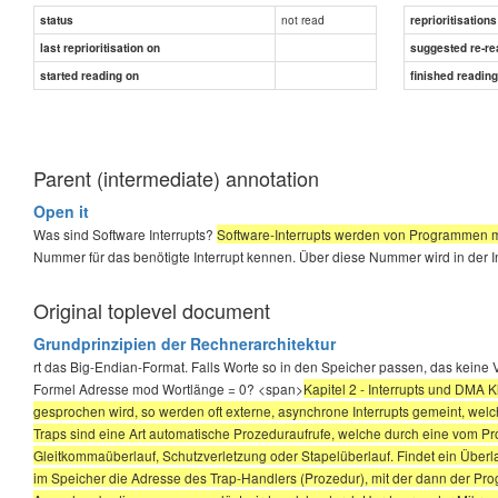
not read
status
reprioritisations
last reprioritisation on
suggested re-re
started reading on
finished readin
Parent (intermediate) annotation
Open it
Was sind Software Interrupts?
Software-Interrupts werden von Programmen mi
Nummer für das benötigte Interrupt kennen. Über diese Nummer wird in der In
Original toplevel document
Grundprinzipien der Rechnerarchitektur
rt das Big-Endian-Format. Falls Worte so in den Speicher passen, das keine 
Formel Adresse mod Wortlänge = 0? <span>
Kapitel 2 - Interrupts und DMA K
gesprochen wird, so werden oft externe, asynchrone Interrupts gemeint, wel
Traps sind eine Art automatische Prozeduraufrufe, welche durch eine vom P
Gleitkommaüberlauf, Schutzverletzung oder Stapelüberlauf. Findet ein Überlau
im Speicher die Adresse des Trap-Handlers (Prozedur), mit der dann der Pr