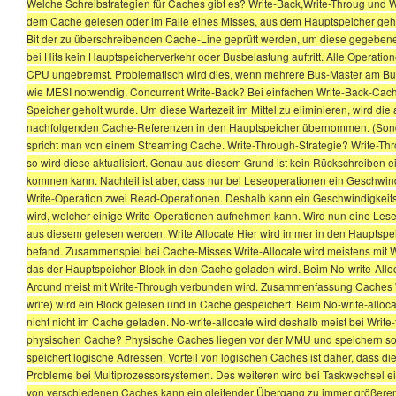
Welche Schreibstrategien für Caches gibt es? Write-Back,Write-Throug und W
dem Cache gelesen oder im Falle eines Misses, aus dem Hauptspeicher geholt 
Bit der zu überschreibenden Cache-Line geprüft werden, um diese gegebenenfa
bei Hits kein Hauptspeicherverkehr oder Busbelastung auftritt. Alle Operati
CPU ungebremst. Problematisch wird dies, wenn mehrere Bus-Master am Bus
wie MESI notwendig. Concurrent Write-Back? Bei einfachen Write-Back-Cac
Speicher geholt wurde. Um diese Wartezeit im Mittel zu eliminieren, wird die 
nachfolgenden Cache-Referenzen in den Hauptspeicher übernommen. (Sonder
spricht man von einem Streaming Cache. Write-Through-Strategie? Write-Thro
so wird diese aktualisiert. Genau aus diesem Grund ist kein Rückschreiben
kommen kann. Nachteil ist aber, dass nur bei Leseoperationen ein Geschwindi
Write-Operation zwei Read-Operationen. Deshalb kann ein Geschwindigkeitsg
wird, welcher einige Write-Operationen aufnehmen kann. Wird nun eine Leseop
aus diesem gelesen werden. Write Allocate Hier wird immer in den Hauptsp
befand. Zusammenspiel bei Cache-Misses Write-Allocate wird meistens mit Wr
das der Hauptspeicher-Block in den Cache geladen wird. Beim No-write-Alloc
Around meist mit Write-Through verbunden wird. Zusammenfassung Caches Writ
write) wird ein Block gelesen und in Cache gespeichert. Beim No-write-alloca
nicht nicht im Cache geladen. No-write-allocate wird deshalb meist bei Writ
physischen Cache? Physische Caches liegen vor der MMU und speichern som
speichert logische Adressen. Vorteil von logischen Caches ist daher, dass d
Probleme bei Multiprozessorsystemen. Des weiteren wird bei Taskwechsel e
von verschiedenen Caches kann ein gleitender Übergang zu immer größeren 