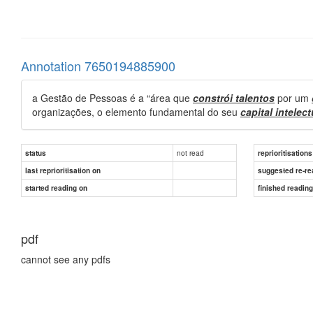
Annotation 7650194885900
a Gestão de Pessoas é a “área que
constrói talentos
por um
organizações, o elemento fundamental do seu
capital intelec
not read
status
reprioritisations
last reprioritisation on
suggested re-re
started reading on
finished readin
pdf
cannot see any pdfs