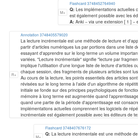
Flashcard 3748452764940
Q:
Les implémentations actuelles co
M+
est également possible avec les édit
A:
Anki − via une extension [ 1 ] 
Annotation 3748405579020
La lecture incrémentale est une méthode de lecture et d'appr
partir d'articles numériques lus par portions dans une liste
essayant d'apprendre sur le long-terme un volume important 
variées. "Lecture incrémentale" signifie "lecture par fragment
implique l'utilisation d'une longue liste de lecture d'article
chaque session, des fragments de plusieurs articles sont lus. L
R+
Au cours de la lecture, les points essentiels des articles son
révisées sur le long terme à l'aide d'un algorithme de répéti
initiale se fonde sur des principes psychologiques de fonct
mémoire à long terme est augmentée quand l'apprentissage es
quand une partie de la période d'apprentissage est consacré
implémentations actuelles comprennent les logiciels de répé
incrémentale est également possible avec les éditeurs de text
Flashcard 3748407676172
Q:
La lecture incrémentale est une méthode de l
M+