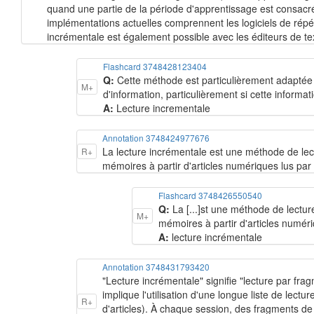
quand une partie de la période d'apprentissage est consacré
implémentations actuelles comprennent les logiciels de répé
incrémentale est également possible avec les éditeurs de text
Flashcard 3748428123404
Q:
Cette méthode est particulièrement adaptée
M+
d'information, particulièrement si cette informa
A:
Lecture incrementale
Annotation 3748424977676
La lecture incrémentale est une méthode de lectu
R+
mémoires à partir d'articles numériques lus par 
Flashcard 3748426550540
Q:
La [...]st une méthode de lecture
M+
mémoires à partir d'articles numéri
A:
lecture incrémentale
Annotation 3748431793420
"Lecture incrémentale" signifie "lecture par frag
implique l'utilisation d'une longue liste de lect
R+
d'articles). À chaque session, des fragments de p