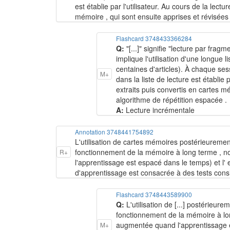
est établie par l'utilisateur. Au cours de la lectu
mémoire , qui sont ensuite apprises et révisées 
Flashcard 3748433366284
Q:
"[...]" signifie "lecture par frag
implique l'utilisation d'une longue 
centaines d'articles). À chaque sess
M+
dans la liste de lecture est établie p
extraits puis convertis en cartes mé
algorithme de répétition espacée .
A:
Lecture incrémentale
Annotation 3748441754892
L'utilisation de cartes mémoires postérieurement
fonctionnement de la mémoire à long terme , n
R+
l'apprentissage est espacé dans le temps) et l' 
d'apprentissage est consacrée à des tests consi
Flashcard 3748443589900
Q:
L'utilisation de [...] postérieur
fonctionnement de la mémoire à lo
augmentée quand l'apprentissage es
M+