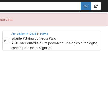
eate user.
Annotation 3126354119948
#dante #divina-comedia #wiki
R+
A Divina Comédia é um poema de viés épico e teológico,
escrito por Dante Alighieri