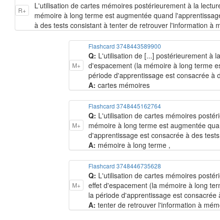
L'utilisation de cartes mémoires postérieurement à la lectu
R+
mémoire à long terme est augmentée quand l'apprentissage e
à des tests consistant à tenter de retrouver l'information à 
Flashcard 3748443589900
Q:
L'utilisation de [...] postérieurement à
d'espacement (la mémoire à long terme est
M+
période d'apprentissage est consacrée à de
A:
cartes mémoires
Flashcard 3748445162764
Q:
L'utilisation de cartes mémoires postér
mémoire à long terme est augmentée quand 
M+
d'apprentissage est consacrée à des tests 
A:
mémoire à long terme ,
Flashcard 3748446735628
Q:
L'utilisation de cartes mémoires postér
effet d'espacement (la mémoire à long ter
M+
la période d'apprentissage est consacrée à 
A:
tenter de retrouver l'information à mém