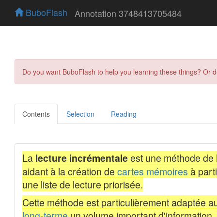
BuboFlash
Annotation 3748413705484
Do you want BuboFlash to help you learning these things? Or 
Contents
Selection
Reading