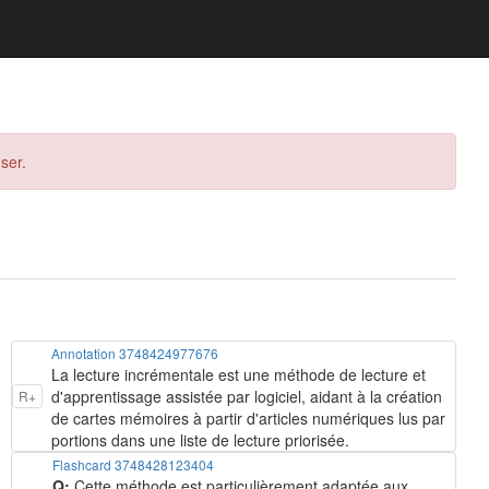
ser.
Annotation 3748424977676
La lecture incrémentale est une méthode de lecture et
d'apprentissage assistée par logiciel, aidant à la création
R+
de cartes mémoires à partir d'articles numériques lus par
portions dans une liste de lecture priorisée.
Flashcard 3748428123404
Q:
Cette méthode est particulièrement adaptée aux