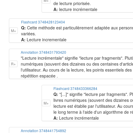
M+
de lecture priorisée.
A:
lecture incrémentale
Flashcard 3748428123404
Q:
Cette méthode est particulièrement adaptée aux personne
M+
variées.
A:
Lecture incrementale
Annotation 3748431793420
"Lecture incrémentale" signifie "lecture par fragments". Plutôt
numériques (souvent des dizaines ou des centaines d'articles
R+
l'utilisateur. Au cours de la lecture, les points essentiels d
répétition espacée .
Flashcard 3748433366284
Q:
"[...]" signifie "lecture par fragments". 
livres numériques (souvent des dizaines ou 
M+
lecture est établie par l'utilisateur. Au co
le long terme à l'aide d'un algorithme de r
A:
Lecture incrémentale
Annotation 3748441754892