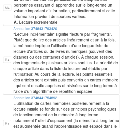
personnes essayant d' apprendre sur le long-terme un
M+
volume important d'information, particulièrement si cette
information provient de sources variées.
A:
Lecture incrementale
Annotation 3748431793420
"Lecture incrémentale" signifie "lecture par fragments".
Plutôt que de lire des articles linéairement et un à la fois,
la méthode implique l'utilisation d'une longue liste de
lecture d'articles ou de livres numériques (souvent des
dizaines ou des centaines d'articles). À chaque session,
R+
des fragments de plusieurs articles sont lus. La priorité de
chaque article dans la liste de lecture est établie par
l'utilisateur. Au cours de la lecture, les points essentiels
des articles sont extraits puis convertis en cartes mémoire
, qui sont ensuite apprises et révisées sur le long terme à
l'aide d'un algorithme de répétition espacée .
Annotation 3748441754892
L'utilisation de cartes mémoires postérieurement à la
lecture initiale se fonde sur des principes psychologiques
de fonctionnement de la mémoire à long terme ,
notamment l' effet d'espacement (la mémoire à long terme
R+
est augmentée quand l'apprentissage est espacé dans le