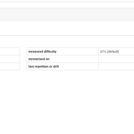
37% [default]
measured difficulty
memorised on
last repetition or drill