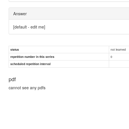
Answer
[default - edit me]
not learned
status
0
repetition number in this series
scheduled repetition interval
pdf
cannot see any pdfs