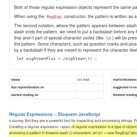
Both of those regular expression objects represent the same pa
When using the
constructor, the pattern is written as 
RegExp
The second notation, where the pattern appears between slash c
slash ends the pattern, we need to put a backslash before any 
that aren’t part of special character codes (like
) will be
pres
\n
the pattern. Some characters, such as question marks and plus
by a backslash if they are meant to represent the character itsel
 let eighteenPlus = /eighteen\+/ ;
not read
status
reprioritisations
last reprioritisation on
suggested re-re
started reading on
finished readin
Regular Expressions :: Eloquent JavaScript
s clumsy. But they are a powerful tool for inspecting and processing strings
Creating a regular expression <span>
A regular expression is a type of object
enclosing a pattern in forward slash (/) characters. let re1 = new RegExp("abc"