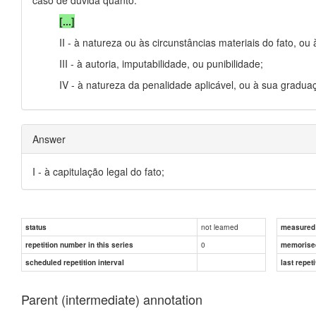
[...]
II - à natureza ou às circunstâncias materiais do fato, ou
III - à autoria, imputabilidade, ou punibilidade;
IV - à natureza da penalidade aplicável, ou à sua gradua
Answer
I - à capitulação legal do fato;
not learned
status
measured d
0
repetition number in this series
memorise
scheduled repetition interval
last repeti
Parent (intermediate) annotation