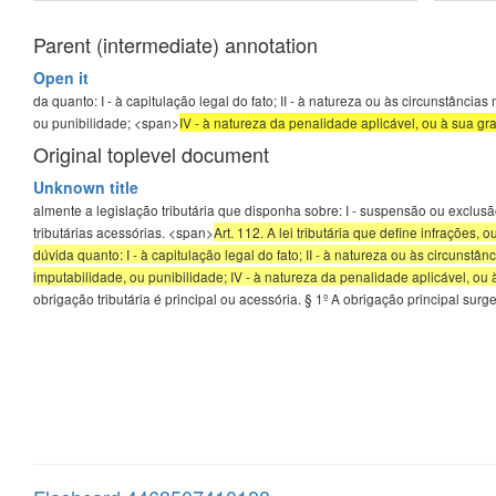
Parent (intermediate) annotation
Open it
da quanto: I - à capitulação legal do fato; II - à natureza ou às circunstâncias
ou punibilidade; <span>
IV - à natureza da penalidade aplicável, ou à sua g
Original toplevel document
Unknown title
almente a legislação tributária que disponha sobre: I - suspensão ou exclusão
tributárias acessórias. <span>
Art. 112. A lei tributária que define infraçõe
dúvida quanto: I - à capitulação legal do fato; II - à natureza ou às circunstânc
imputabilidade, ou punibilidade; IV - à natureza da penalidade aplicável, ou
obrigação tributária é principal ou acessória. § 1º A obrigação principal sur