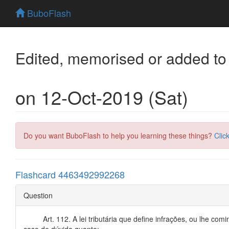
BuboFlash
Edited, memorised or added to
on 12-Oct-2019 (Sat)
Do you want BuboFlash to help you learning these things?
Clic
Flashcard 4463492992268
Question
Art. 112. A lei tributária que define infrações, ou lhe c
caso de dúvida quanto: