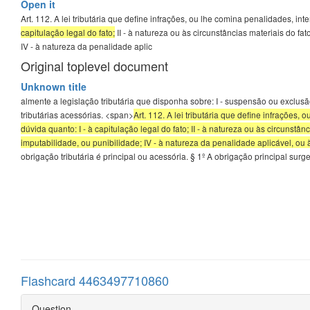
Open it
Art. 112. A lei tributária que define infrações, ou lhe comina penalidades, 
capitulação legal do fato;
II - à natureza ou às circunstâncias materiais do fat
IV - à natureza da penalidade aplic
Original toplevel document
Unknown title
almente a legislação tributária que disponha sobre: I - suspensão ou exclusão
tributárias acessórias. <span>
Art. 112. A lei tributária que define infraçõe
dúvida quanto: I - à capitulação legal do fato; II - à natureza ou às circunstânc
imputabilidade, ou punibilidade; IV - à natureza da penalidade aplicável, ou
obrigação tributária é principal ou acessória. § 1º A obrigação principal sur
Flashcard 4463497710860
Question