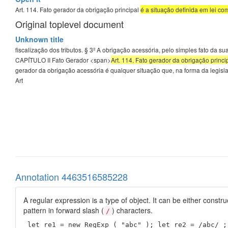
Art. 114. Fato gerador da obrigação principal
é a situação definida em lei co
Original toplevel document
Unknown title
fiscalização dos tributos. § 3º A obrigação acessória, pelo simples fato da 
CAPÍTULO II Fato Gerador <span>
Art. 114. Fato gerador da obrigação princi
gerador da obrigação acessória é qualquer situação que, na forma da legisla
Art
Annotation 4463516585228
A regular expression is a type of object. It can be either constr
pattern in forward slash (
) characters.
/
 let re1 = new RegExp ( "abc" ); let re2 = /abc/ ;