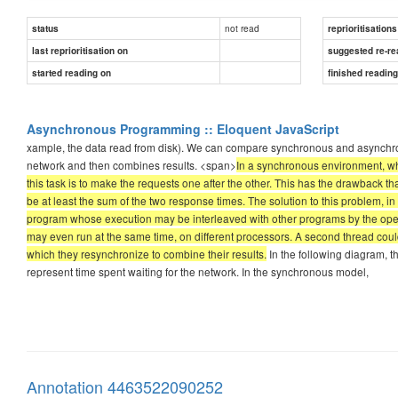
not read
status
reprioritisations
last reprioritisation on
suggested re-re
started reading on
finished readin
Asynchronous Programming :: Eloquent JavaScript
xample, the data read from disk). We can compare synchronous and asynchro
network and then combines results. <span>
In a synchronous environment, wher
this task is to make the requests one after the other. This has the drawback tha
be at least the sum of the two response times. The solution to this problem, in
program whose execution may be interleaved with other programs by the ope
may even run at the same time, on different processors. A second thread could 
which they resynchronize to combine their results.
In the following diagram, t
represent time spent waiting for the network. In the synchronous model,
Annotation 4463522090252