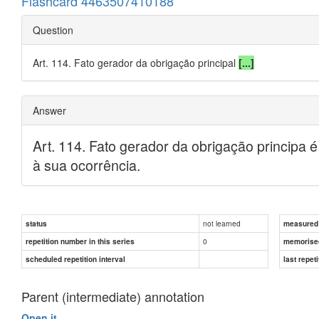
Flashcard 4463507410188
Question
Art. 114. Fato gerador da obrigação principal
[...]
Answer
Art. 114. Fato gerador da obrigação principa
é
à sua ocorrência.
not learned
status
measured d
0
repetition number in this series
memorise
scheduled repetition interval
last repeti
Parent (intermediate) annotation
Open it