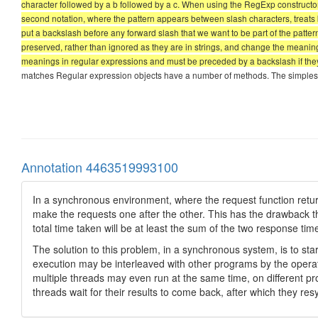
character followed by a b followed by a c. When using the RegExp constructor, 
second notation, where the pattern appears between slash characters, treats b
put a backslash before any forward slash that we want to be part of the pattern.
preserved, rather than ignored as they are in strings, and change the meanin
meanings in regular expressions and must be preceded by a backslash if they a
matches Regular expression objects have a number of methods. The simplest one i
Annotation 4463519993100
In a synchronous environment, where the request function returns
make the requests one after the other. This has the drawback th
total time taken will be at least the sum of the two response tim
The solution to this problem, in a synchronous system, is to star
execution may be interleaved with other programs by the oper
multiple threads may even run at the same time, on different p
threads wait for their results to come back, after which they res