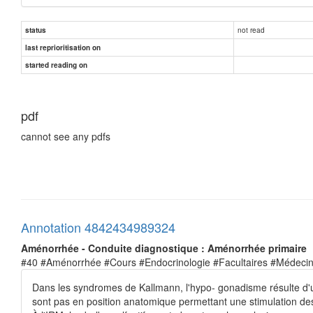
not read
status
last reprioritisation on
started reading on
pdf
cannot see any pdfs
Annotation 4842434989324
Aménorrhée - Conduite diagnostique : Aménorrhée primaire
#40 #Aménorrhée #Cours #Endocrinologie #Facultaires #Médeci
Dans les syndromes de Kallmann, l'hypo- gonadisme résulte d'u
sont pas en position anatomique permettant une stimulation d