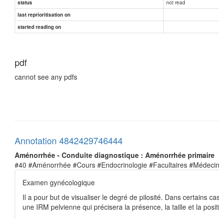
not read
status
last reprioritisation on
started reading on
pdf
cannot see any pdfs
Annotation 4842429746444
Aménorrhée - Conduite diagnostique : Aménorrhée primaire
#40 #Aménorrhée #Cours #Endocrinologie #Facultaires #Médeci
Examen gynécologique
Il a pour but de visualiser le degré de pilosité. Dans certains c
une IRM pelvienne qui précisera la présence, la taille et la posi