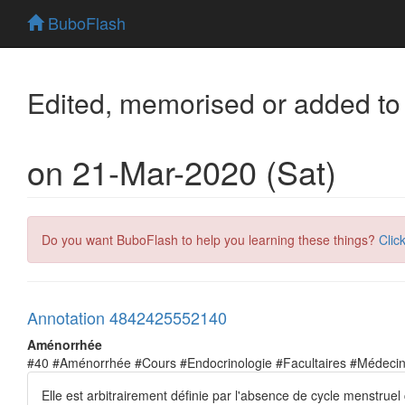
BuboFlash
Edited, memorised or added to
on 21-Mar-2020 (Sat)
Do you want BuboFlash to help you learning these things?
Clic
Annotation 4842425552140
Aménorrhée
#40 #Aménorrhée #Cours #Endocrinologie #Facultaires #Médeci
Elle est arbitrairement définie par l'absence de cycle menstrue