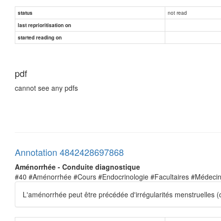
not read
status
last reprioritisation on
started reading on
pdf
cannot see any pdfs
Annotation 4842428697868
Aménorrhée - Conduite diagnostique
#40 #Aménorrhée #Cours #Endocrinologie #Facultaires #Médeci
L'aménorrhée peut être précédée d'irrégularités menstruelles (o