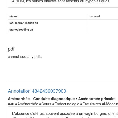
À l'IRM, les bulbes olfactifs sont absents ou hypoplasiques
not read
status
last reprioritisation on
started reading on
pdf
cannot see any pdfs
Annotation 4842436037900
Aménorrhée - Conduite diagnostique : Aménorrhée primaire
#40 #Aménorrhée #Cours #Endocrinologie #Facultaires #Médeci
L'absence d'utérus, souvent associée à un vagin borgne, orien