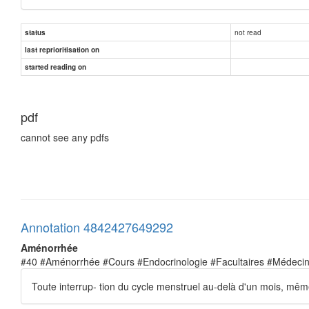
not read
status
last reprioritisation on
started reading on
pdf
cannot see any pdfs
Annotation 4842427649292
Aménorrhée
#40 #Aménorrhée #Cours #Endocrinologie #Facultaires #Médeci
Toute interrup- tion du cycle menstruel au-delà d'un mois, même