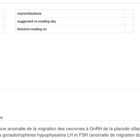
reprioritisations
suggested re-reading day
finished reading on
ne
ne anomalie de la migration des neurones à GnRH de la placode olfact
es gonadotrophines hypophysaires LH et FSH (anomalie de migration 