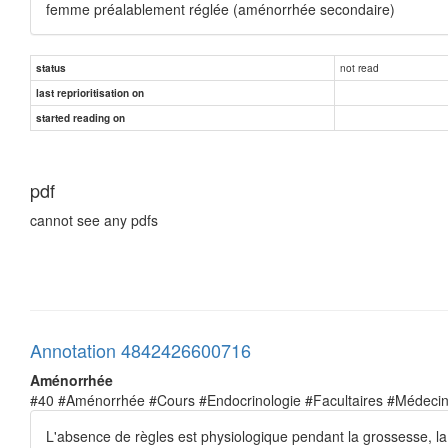
femme préalablement réglée (aménorrhée secondaire)
not read
status
last reprioritisation on
started reading on
pdf
cannot see any pdfs
Annotation 4842426600716
Aménorrhée
#40 #Aménorrhée #Cours #Endocrinologie #Facultaires #Médeci
L'absence de règles est physiologique pendant la grossesse, la