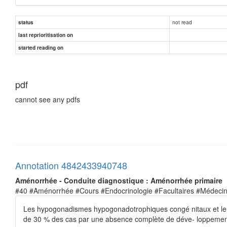
not read
status
last reprioritisation on
started reading on
pdf
cannot see any pdfs
Annotation 4842433940748
Aménorrhée - Conduite diagnostique : Aménorrhée primaire
#40 #Aménorrhée #Cours #Endocrinologie #Facultaires #Médeci
Les hypogonadismes hypogonadotrophiques congé nitaux et le
de 30 % des cas par une absence complète de déve- loppement 