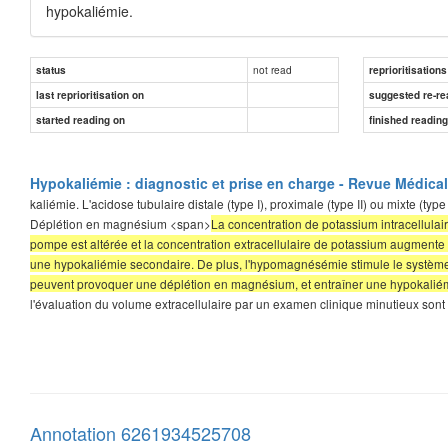
hypokaliémie.
not read
status
reprioritisations
last reprioritisation on
suggested re-re
started reading on
finished readin
Hypokaliémie : diagnostic et prise en charge - Revue Médica
kaliémie. L'acidose tubulaire distale (type I), proximale (type II) ou mixte (t
Déplétion en magnésium <span>
La concentration de potassium intracellula
pompe est altérée et la concentration extracellulaire de potassium augment
une hypokaliémie secondaire. De plus, l'hypomagnésémie stimule le système r
peuvent provoquer une déplétion en magnésium, et entraîner une hypokalié
l'évaluation du volume extracellulaire par un examen clinique minutieux sont
Annotation 6261934525708