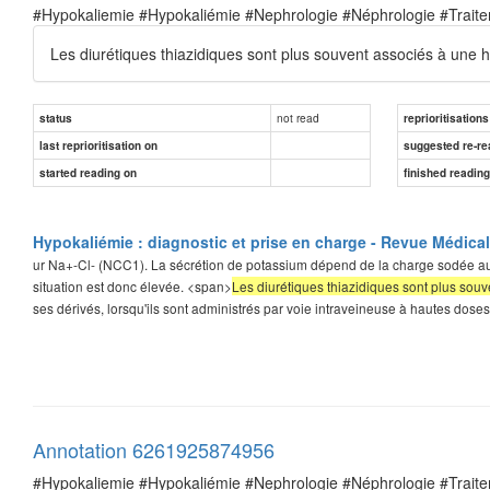
#Hypokaliemie #Hypokaliémie #Nephrologie #Néphrologie #Trait
Les diurétiques thiazidiques sont plus souvent associés à une 
not read
status
reprioritisations
last reprioritisation on
suggested re-re
started reading on
finished readin
Hypokaliémie : diagnostic et prise en charge - Revue Médica
ur Na+-Cl- (NCC1). La sécrétion de potassium dépend de la charge sodée au niv
situation est donc élevée. <span>
Les diurétiques thiazidiques sont plus souv
ses dérivés, lorsqu'ils sont administrés par voie intraveineuse à hautes dose
Annotation 6261925874956
#Hypokaliemie #Hypokaliémie #Nephrologie #Néphrologie #Trait