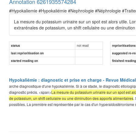
Annotation 6261935574284
#Hypokaliemie #Hypokaliémie #Nephrologie #Néphrologie #Trait
La mesure du potassium urinaire sur un spot est alors utile. Lor
extrarénales de potassium, un shift cellulaire ou une diminution
not read
status
reprioritisations
last reprioritisation on
suggested re-re
started reading on
finished readin
Hypokaliémie : diagnostic et prise en charge - Revue Médica
arche diagnostique d'une hypokaliémie. Si à ce stade, le diagnostic étiologique
diagnostic précis. <span>
La mesure du potassium urinaire sur un spot est alor
de potassium, un shift cellulaire ou une diminution des apports alimentaires
.
possibles. La première est représentée par le cas d'un hyperaldostéronisme