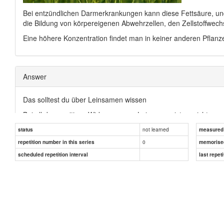
Bei entzündlichen Darmerkrankungen kann diese Fettsäure, und
die Bildung von körpereigenen Abwehrzellen, den Zellstoffwec
Eine höhere Konzentration findet man in keiner anderen Pflanz
Answer
Das solltest du über Leinsamen wissen
Bei all den positiven Wirkungen von Leinsamen ist es nicht ver
integrieren, wo wir nur können.
not learned
status
measured d
0
repetition number in this series
memorise
Die Art und Weise spielt dabei allerdings ein
scheduled repetition interval
last repeti
Magen-Darm-Trakt unverändert und können nur
wertvollen Inhaltsstoffe kann der Körper nur 
werden.