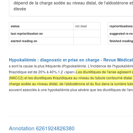
dépend de la charge sodée au niveau distal, de l'aldostérone et 
élevée
not read
status
reprioritisations
last reprioritisation on
suggested re-re
started reading on
finished readin
Hypokaliémie : diagnostic et prise en charge - Revue Médica
s sont la cause la plus fréquente d'hypokaliémie. L'incidence de l'hypokaliém
thiazidique est de 20% à 40%.1,2 <span>
Les diurétiques de l'anse agissent
(NKCC2) et les diurétiques thiazidiques au niveau du tubule contourné dista
charge sodée au niveau distal, de l'aldostérone et du flux dans la lumière tubu
souvent associés à une hypokaliémie plus sévère que les diurétiques de l'anse.
Annotation 6261924826380