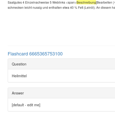
Saatgutes 4 Einzelnachweise 5 Weblinks <span>
Beschreibung
[Bearbeiten |
schmecken leicht nussig und enthalten etwa 40 % Fett (Leinöl). An diesem h
Flashcard 6665365753100
Question
Heilmittel
Answer
[default - edit me]