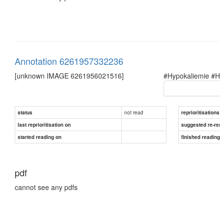
Annotation 6261957332236
[unknown IMAGE 6261956021516]
#Hypokaliemie #H
not read
status
reprioritisations
last reprioritisation on
suggested re-re
started reading on
finished readin
pdf
cannot see any pdfs