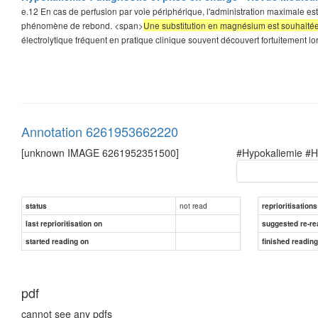
e.12 En cas de perfusion par voie périphérique, l'administration maximale est 
phénomène de rebond. <span>
Une substitution en magnésium est souhaité
électrolytique fréquent en pratique clinique souvent découvert fortuitement lors
Annotation 6261953662220
[unknown IMAGE 6261952351500]
#Hypokaliemie #H
not read
status
reprioritisations
last reprioritisation on
suggested re-re
started reading on
finished readin
pdf
cannot see any pdfs