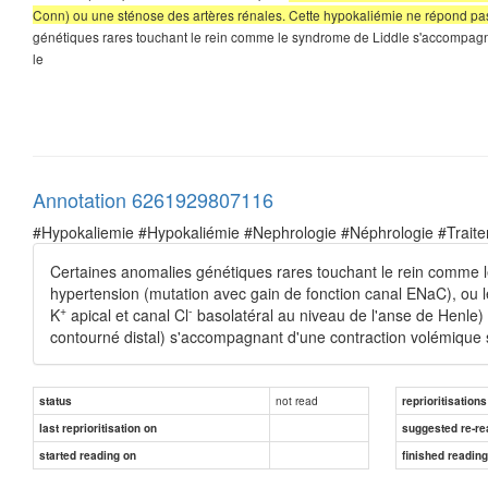
Conn) ou une sténose des artères rénales. Cette hypokaliémie ne répond pas
génétiques rares touchant le rein comme le syndrome de Liddle s'accompagn
le
Annotation 6261929807116
#Hypokaliemie #Hypokaliémie #Nephrologie #Néphrologie #Trait
Certaines anomalies génétiques rares touchant le rein comme
hypertension (mutation avec gain de fonction canal ENaC), ou 
+
-
K
apical et canal Cl
basolatéral au niveau de l'anse de Henle)
contourné distal) s'accompagnant d'une contraction volémique
not read
status
reprioritisations
last reprioritisation on
suggested re-re
started reading on
finished readin