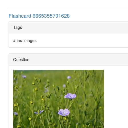
Flashcard 6665355791628
Tags
#has-images
Question