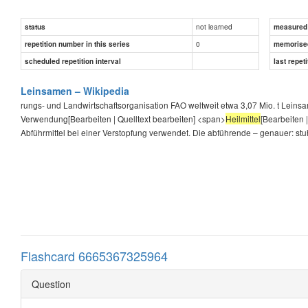
not learned
status
measured d
0
repetition number in this series
memorise
scheduled repetition interval
last repeti
Leinsamen – Wikipedia
rungs- und Landwirtschaftsorganisation FAO weltweit etwa 3,07 Mio. t Lei
Verwendung[Bearbeiten | Quelltext bearbeiten] <span>
Heilmittel
[Bearbeiten 
Abführmittel bei einer Verstopfung verwendet. Die abführende – genauer: stu
Flashcard 6665367325964
Question