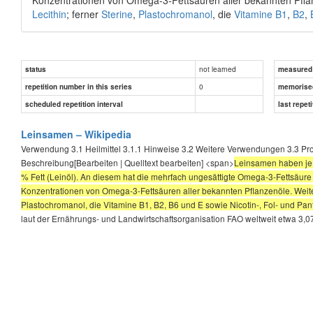
Lecithin
; ferner
Sterine
,
Plastochromanol
, die
Vitamine
B1
,
B2
,
not learned
status
measured d
0
repetition number in this series
memorise
scheduled repetition interval
last repeti
Leinsamen – Wikipedia
Verwendung 3.1 Heilmittel 3.1.1 Hinweise 3.2 Weitere Verwendungen 3.3 P
Beschreibung[Bearbeiten | Quelltext bearbeiten] <span>
Leinsamen haben je 
% Fett (Leinöl). An diesem hat die mehrfach ungesättigte Omega-3-Fettsäure
Konzentrationen von Omega-3-Fettsäuren aller bekannten Pflanzenöle. Weitere 
Plastochromanol, die Vitamine B1, B2, B6 und E sowie Nicotin-, Fol- und Pan
laut der Ernährungs- und Landwirtschaftsorganisation FAO weltweit etwa 3,0