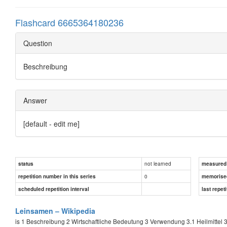
Flashcard 6665364180236
Question
Beschreibung
Answer
[default - edit me]
not learned
status
measured d
0
repetition number in this series
memorise
scheduled repetition interval
last repeti
Leinsamen – Wikipedia
is 1 Beschreibung 2 Wirtschaftliche Bedeutung 3 Verwendung 3.1 Heilmittel