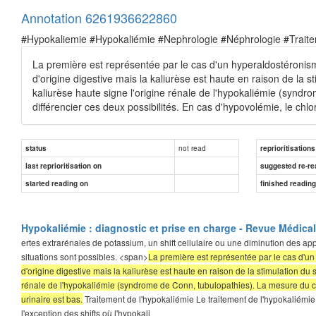
Annotation 6261936622860
#Hypokaliemie #Hypokaliémie #Nephrologie #Néphrologie #Trait
La première est représentée par le cas d'un hyperaldostéronis
d'origine digestive mais la kaliurèse est haute en raison de la
kaliurèse haute signe l'origine rénale de l'hypokaliémie (synd
différencier ces deux possibilités. En cas d'hypovolémie, le chlo
not read
status
reprioritisations
last reprioritisation on
suggested re-re
started reading on
finished readin
Hypokaliémie : diagnostic et prise en charge - Revue Médica
ertes extrarénales de potassium, un shift cellulaire ou une diminution des app
situations sont possibles. <span>
La première est représentée par le cas d'u
d'origine digestive mais la kaliurèse est haute en raison de la stimulation d
rénale de l'hypokaliémie (syndrome de Conn, tubulopathies). La mesure du chl
urinaire est bas.
Traitement de l'hypokaliémie Le traitement de l'hypokaliémie
l'exception des shifts où l'hypokali