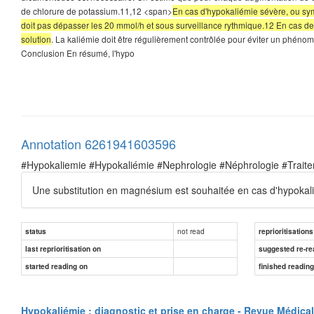
de chlorure de potassium.11,12 <span>
En cas d'hypokaliémie sévère, ou sym
doit pas dépasser les 20 mmol/h et sous surveillance rythmique.12 En cas de 
solution
. La kaliémie doit être régulièrement contrôlée pour éviter un phén
Conclusion En résumé, l'hypo
Annotation 6261941603596
#Hypokaliemie #Hypokaliémie #Nephrologie #Néphrologie #Trait
Une substitution en magnésium est souhaitée en cas d'hypokal
not read
status
reprioritisations
last reprioritisation on
suggested re-re
started reading on
finished readin
Hypokaliémie : diagnostic et prise en charge - Revue Médica