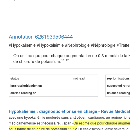
Annotation 6261939506444
#Hypokaliemie #Hypokaliémie #Nephrologie #Néphrologie #Trait
On estime que pour chaque augmentation de 0,3 mmol/l de la ka
11,12
de chlorure de potassium.
not read
status
reprioritisations
last reprioritisation on
suggested re-re
started reading on
finished readin
Hypokaliémie : diagnostic et prise en charge - Revue Médica
avec une hypokaliémie modérée sans antécédent cardiaque, un régime riche en
médicamenteuse est nécessaire. <span>
On estime que pour chaque augmenta
sous forme de chlorure de potassium.11,12
En cas d'hypokaliémie sévère, ou 