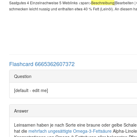
Saatgutes 4 Einzelnachweise 5 Weblinks <span>
Beschreibung
[Bearbeiten |
schmecken leicht nussig und enthalten etwa 40 % Fett (Leinöl). An diesem h
Flashcard 6665362607372
Question
[default - edit me]
Answer
Leinsamen haben je nach Sorte eine braune oder gelbe Schale,
hat die
mehrfach ungesättigte
Omega-3-Fettsäure
Alpha-Linole
Konzentrationen von Omega-3-Fettsäuren aller bekannten Pflanz