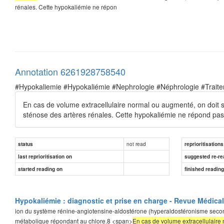
rénales. Cette hypokaliémie ne répon
Annotation 6261928758540
#Hypokaliemie #Hypokaliémie #Nephrologie #Néphrologie #Trait
En cas de volume extracellulaire normal ou augmenté, on doit
sténose des artères rénales. Cette hypokaliémie ne répond pas 
not read
status
reprioritisations
last reprioritisation on
suggested re-re
started reading on
finished readin
Hypokaliémie : diagnostic et prise en charge - Revue Médica
ion du système rénine-angiotensine-aldostérone (hyperaldostéronisme secondair
métabolique répondant au chlore.8 <span>
En cas de volume extracellulaire