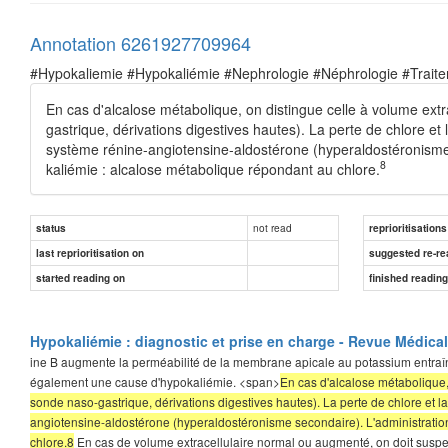
Annotation 6261927709964
#Hypokaliemie #Hypokaliémie #Nephrologie #Néphrologie #Trait
En cas d'alcalose métabolique, on distingue celle à volume ext
gastrique, dérivations digestives hautes). La perte de chlore et 
système rénine-angiotensine-aldostérone (hyperaldostéronisme se
8
kaliémie : alcalose métabolique répondant au chlore.
not read
status
reprioritisations
last reprioritisation on
suggested re-re
started reading on
finished readin
Hypokaliémie : diagnostic et prise en charge - Revue Médica
ine B augmente la perméabilité de la membrane apicale au potassium entra
également une cause d'hypokaliémie. <span>
En cas d'alcalose métabolique,
sonde naso-gastrique, dérivations digestives hautes). La perte de chlore et l
angiotensine-aldostérone (hyperaldostéronisme secondaire). L'administration 
chlore.8
En cas de volume extracellulaire normal ou augmenté, on doit susp