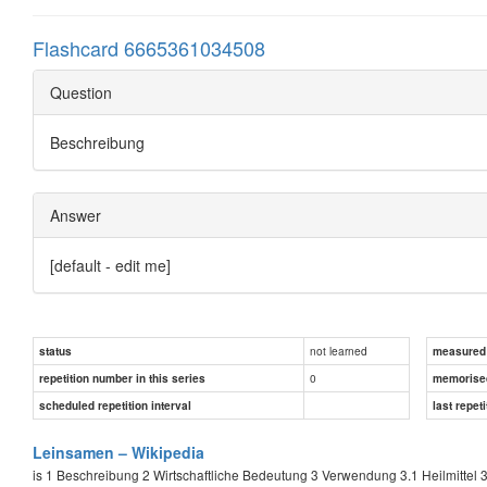
Flashcard 6665361034508
Question
Beschreibung
Answer
[default - edit me]
not learned
status
measured d
0
repetition number in this series
memorise
scheduled repetition interval
last repeti
Leinsamen – Wikipedia
is 1 Beschreibung 2 Wirtschaftliche Bedeutung 3 Verwendung 3.1 Heilmittel