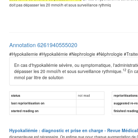
doit pas dépasser les 20 mmol/h et sous surveillance rythmiq
Annotation 6261940555020
#Hypokaliemie #Hypokaliémie #Nephrologie #Néphrologie #Trait
En cas d'hypokaliémie sévère, ou symptomatique, l'administrati
12
dépasser les 20 mmol/h et sous surveillance rythmique.
En ca
mmol par litre de solution
not read
status
reprioritisations
last reprioritisation on
suggested re-re
started reading on
finished readin
Hypokaliémie : diagnostic et prise en charge - Revue Médica
dicamenteuse est nécessaire. On estime que pour chaque augmentation de 0,3