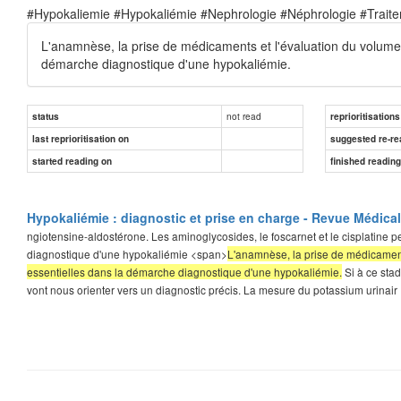
#Hypokaliemie #Hypokaliémie #Nephrologie #Néphrologie #Trait
L'anamnèse, la prise de médicaments et l'évaluation du volume 
démarche diagnostique d'une hypokaliémie.
not read
status
reprioritisations
last reprioritisation on
suggested re-re
started reading on
finished readin
Hypokaliémie : diagnostic et prise en charge - Revue Médica
ngiotensine-aldostérone. Les aminoglycosides, le foscarnet et le cisplatin
diagnostique d'une hypokaliémie <span>
L'anamnèse, la prise de médicaments
essentielles dans la démarche diagnostique d'une hypokaliémie.
Si à ce stad
vont nous orienter vers un diagnostic précis. La mesure du potassium urinair