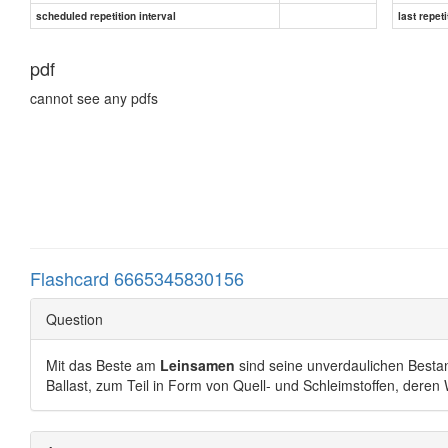
scheduled repetition interval
last repeti
pdf
cannot see any pdfs
Flashcard 6665345830156
Question
Mit das Beste am
Leinsamen
sind seine unverdaulichen Bestan
Ballast, zum Teil in Form von Quell- und Schleimstoffen, deren 