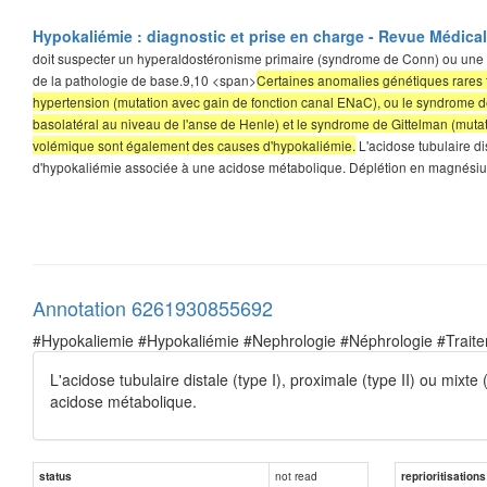
Hypokaliémie : diagnostic et prise en charge - Revue Médica
doit suspecter un hyperaldostéronisme primaire (syndrome de Conn) ou une s
de la pathologie de base.9,10 <span>
Certaines anomalies génétiques rares
hypertension (mutation avec gain de fonction canal ENaC), ou le syndrome de 
basolatéral au niveau de l'anse de Henle) et le syndrome de Gittelman (muta
volémique sont également des causes d'hypokaliémie.
L'acidose tubulaire dis
d'hypokaliémie associée à une acidose métabolique. Déplétion en magnési
Annotation 6261930855692
#Hypokaliemie #Hypokaliémie #Nephrologie #Néphrologie #Trait
L'acidose tubulaire distale (type I), proximale (type II) ou mixt
acidose métabolique.
not read
status
reprioritisations