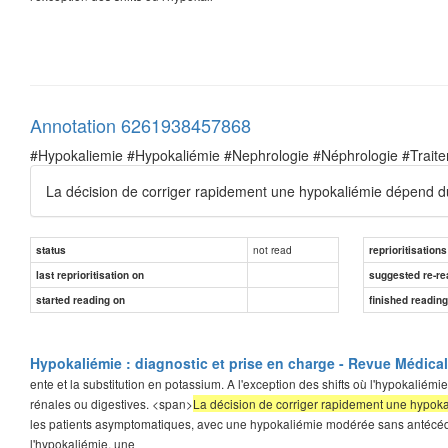
Annotation 6261938457868
#Hypokaliemie #Hypokaliémie #Nephrologie #Néphrologie #Trait
La décision de corriger rapidement une hypokaliémie dépend du s
not read
status
reprioritisations
last reprioritisation on
suggested re-re
started reading on
finished readin
Hypokaliémie : diagnostic et prise en charge - Revue Médica
ente et la substitution en potassium. A l'exception des shifts où l'hypokaliémie
rénales ou digestives. <span>
La décision de corriger rapidement une hypokal
les patients asymptomatiques, avec une hypokaliémie modérée sans antécéden
l'hypokaliémie, une