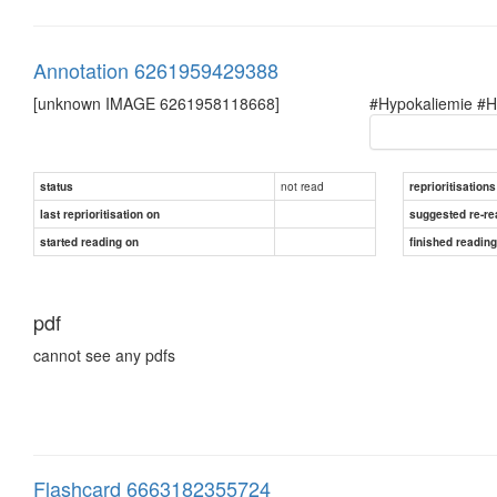
Annotation 6261959429388
[unknown IMAGE 6261958118668]
#Hypokaliemie #H
not read
status
reprioritisations
last reprioritisation on
suggested re-re
started reading on
finished readin
pdf
cannot see any pdfs
Flashcard 6663182355724