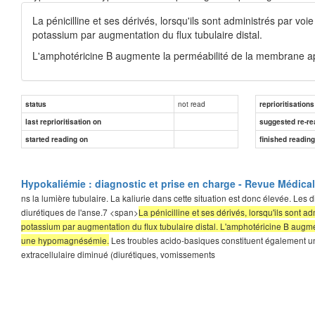
La pénicilline et ses dérivés, lorsqu'ils sont administrés par v
potassium par augmentation du flux tubulaire distal.
L'amphotéricine B augmente la perméabilité de la membrane a
not read
status
reprioritisations
last reprioritisation on
suggested re-re
started reading on
finished readin
Hypokaliémie : diagnostic et prise en charge - Revue Médica
ns la lumière tubulaire. La kaliurie dans cette situation est donc élevée. Le
diurétiques de l'anse.7 <span>
La pénicilline et ses dérivés, lorsqu'ils sont 
potassium par augmentation du flux tubulaire distal. L'amphotéricine B aug
une hypomagnésémie.
Les troubles acido-basiques constituent également un
extracellulaire diminué (diurétiques, vomissements