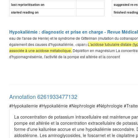
last reprioritisation on
suggested re-re
started reading on
finished readin
Hypokaliémie : diagnostic et prise en charge - Revue Médica
eau de l'anse de Henle) et le syndrome de Gittelman (mutation du cotranspo
également des causes d'hypokaliémie. <span>
L'acidose tubulaire distale (ty
associée à une acidose métabolique.
Déplétion en magnésium La concentrati
d'hypomagnésémie, l'activité de la pompe est altérée et la concent
Annotation 6261933477132
#Hypokaliemie #Hypokaliémie #Nephrologie #Néphrologie #Trait
La concentration de potassium intracellulaire est maintenue p
pompe est altérée et la concentration extracellulaire de pot
forme d'une kaliurèse accrue et une hypokaliémie secondaire. 
aldostérone. Les aminoglycosides, le foscarnet et le cisplatin