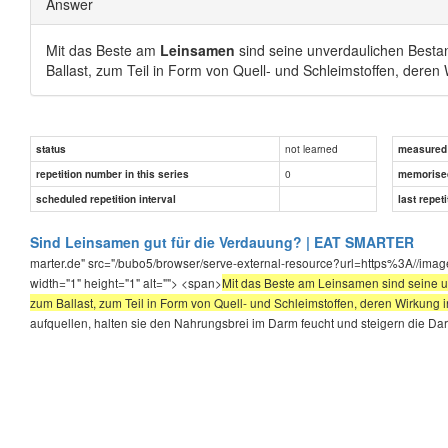
Answer
Mit das Beste am
Leinsamen
sind seine unverdaulichen Bestan
Ballast, zum Teil in Form von Quell- und Schleimstoffen, deren 
not learned
status
measured d
0
repetition number in this series
memorise
scheduled repetition interval
last repeti
Sind Leinsamen gut für die Verdauung? | EAT SMARTER
marter.de" src="/bubo5/browser/serve-external-resource?url=https%3A//imag
width="1" height="1" alt=""> <span>
Mit das Beste am Leinsamen sind seine 
zum Ballast, zum Teil in Form von Quell- und Schleimstoffen, deren Wirkung i
aufquellen, halten sie den Nahrungsbrei im Darm feucht und steigern die D