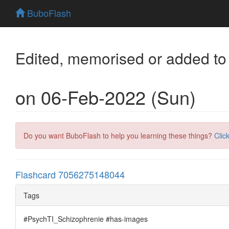
BuboFlash
Edited, memorised or added to
on 06-Feb-2022 (Sun)
Do you want BuboFlash to help you learning these things?
Clic
Flashcard 7056275148044
Tags
#PsychTI_Schizophrenie #has-images