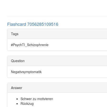
Warum gibt man hier keine MAO Hemmer? Dopamin ist ein Mo
Neuroleptika besetzen die Autorezeptoren
das ist nicht die Wiederaufnahme. Der Autorezeptor
Flashcard 7056285109516
Wenn die besetzt sind denkt die Präsynapse es si
Bei welchen anderen Substanzen müssen wir vorsichtig 
Amphitamine: Selektiver Dopamin Wiederaufnah
Tags
Also vorsichtig mit Extacy sein
#PsychTI_Schizophrenie
Question
Negativsymptomatik
Answer
Schwer zu motivieren
Rückzug