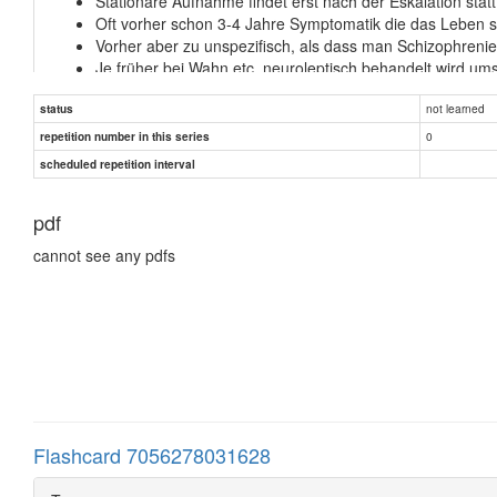
Stationäre Aufnahme findet erst nach der Eskalation statt
Oft vorher schon 3-4 Jahre Symptomatik die das Leben se
Vorher aber zu unspezifisch, als dass man Schizophreni
Je früher bei Wahn etc. neuroleptisch behandelt wird ums
Ist ja leider auch große Hürde in die Psychiatrie zu gehe
not learned
status
0
repetition number in this series
scheduled repetition interval
pdf
cannot see any pdfs
Flashcard 7056278031628