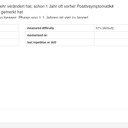
hr verändert hat, schon 1 Jahr oft vorher Positivsymptomatik#
e gemerkt hat
o besser; Phase von 1,1 Jahren ist viel zu lange!
n
37% [default]
measured difficulty
memorised on
last repetition or drill