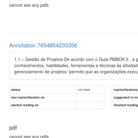
cannot see any pdfs
Annotation 7654854233356
1.1 – Gestão de Projetos De acordo com o Guia PMBOK 5 , a ges
conhecimentos, habilidades, ferramentas e técnicas às atividad
gerenciamento de projetos “permite que as organizações execut
not read
status
reprioritisations
last reprioritisation on
suggested re-re
started reading on
finished readin
pdf
cannot see any pdfs