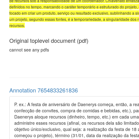
de recursos sob a responsabilidade de um coordenador. Chiavenato enfatiza
definidos no tempo, marcando o caráter temporário e estruturado do projeto,
focado em criar um produto, serviço ou resultado exclusivo, sublinhando a 
um projeto, segundo essas fontes, é a temporariedade, a singularidade dos 
recursos.
Original toplevel document (pdf)
cannot see any pdfs
Annotation 7654833261836
P. ex.: A festa de aniversário de Daenerys começa, então, a rea
confecção de convites, compra de comidas e bebidas, etc.), p
Daenerys aloque recursos (dinheiro, tempo, etc.) em cada um
administre esses recursos (afinal, os recursos dela são limit
objetivo único/exclusivo, qual seja: a realização da festa de 18
começou o projeto), término (31/01, data da realização da fest