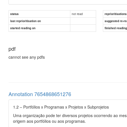
not read
status
reprioritisations
last reprioritisation on
suggested re-re
started reading on
finished readin
pdf
cannot see any pdfs
Annotation 7654868651276
1.2 – Portfólios x Programas x Projetos x Subprojetos
Uma organização pode ter diversos projetos ocorrendo ao mes
origem aos portfólios ou aos programas.