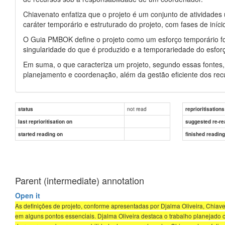
Chiavenato enfatiza que o projeto é um conjunto de atividade
caráter temporário e estruturado do projeto, com fases de início
O Guia PMBOK define o projeto como um esforço temporário foc
singularidade do que é produzido e a temporariedade do esfor
Em suma, o que caracteriza um projeto, segundo essas fontes,
planejamento e coordenação, além da gestão eficiente dos rec
not read
status
reprioritisations
last reprioritisation on
suggested re-re
started reading on
finished readin
Parent (intermediate) annotation
Open it
As definições de projeto, conforme apresentadas por Djalma Oliveira, Chia
em alguns pontos essenciais. Djalma Oliveira destaca o trabalho planejado c