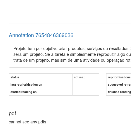
Annotation 7654846369036
Projeto tem por objetivo criar produtos, serviços ou resultados ú
será um projeto. Se a tarefa é simplesmente reproduzir algo qu
trata de um projeto, mas sim de uma atividade ou operação roti
not read
status
reprioritisations
last reprioritisation on
suggested re-re
started reading on
finished readin
pdf
cannot see any pdfs