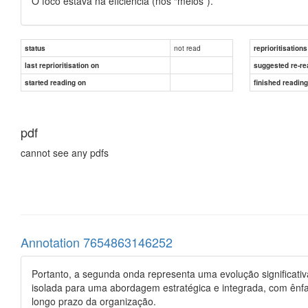
O foco estava na eficiência (nos “meios”).
not read
status
reprioritisations
last reprioritisation on
suggested re-re
started reading on
finished readin
pdf
cannot see any pdfs
Annotation 7654863146252
Portanto, a segunda onda representa uma evolução significati
isolada para uma abordagem estratégica e integrada, com ênfa
longo prazo da organização.