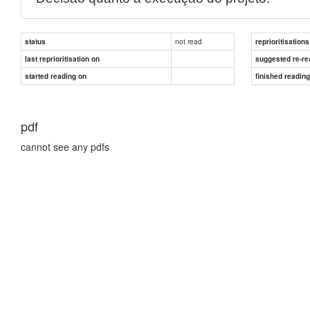
not read
status
reprioritisations
last reprioritisation on
suggested re-re
started reading on
finished readin
pdf
cannot see any pdfs