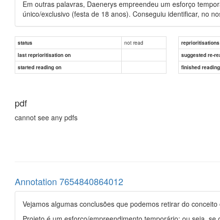
Em outras palavras, Daenerys empreendeu um esforço temporár
único/exclusivo (festa de 18 anos). Conseguiu identificar, no 
not read
status
reprioritisations
last reprioritisation on
suggested re-re
started reading on
finished readin
pdf
cannot see any pdfs
Annotation 7654840864012
Vejamos algumas conclusões que podemos retirar do conceito d
Projeto é um esforço/empreendimento temporário: ou seja, se o