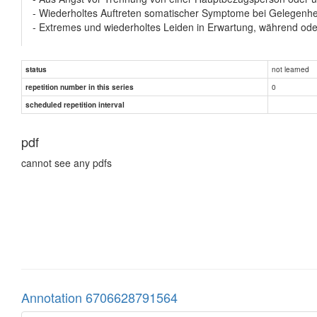
- Wiederholtes Auftreten somatischer Symptome bei Gelegenhe
- Extremes und wiederholtes Leiden in Erwartung, während od
b)
not learned
status
• Ausschluss somatischer Ursachen
0
repetition number in this series
• Andere psychologische Störungen wie zB Schizophrenie (F20
(F43), Tiefgreifende Entwicklungsstörungen (F84)
scheduled repetition interval
c) Keine
pdf
cannot see any pdfs
Annotation 6706628791564