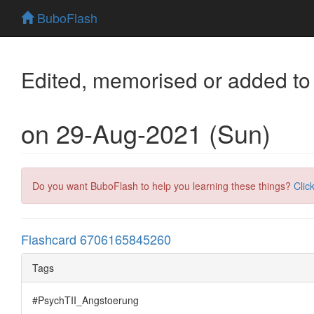
BuboFlash
Edited, memorised or added to
on 29-Aug-2021 (Sun)
Do you want BuboFlash to help you learning these things?
Clic
Flashcard 6706165845260
Tags
#PsychTII_Angstoerung