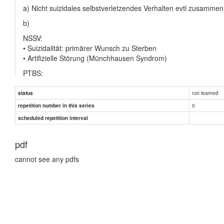
a) Nicht suizidales selbstverletzendes Verhalten evtl zusammen
b)
NSSV:
• Suizidalität: primärer Wunsch zu Sterben
• Artifizielle Störung (Münchhausen Syndrom)
PTBS:
• Aktue Belastungsreaktion
• Depressive Störungen
not learned
status
• Angststörungen
0
repetition number in this series
c) keine
scheduled repetition interval
pdf
cannot see any pdfs