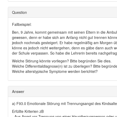
Question
Fallbeispiel:
Ben, 9 Jahre, kommt gemeinsam mit seinen Eltern in die Ambula
gewesen, denn er habe sich am Anfang nicht gut trennen können
jedoch nochmals gesteigert. Er habe regelmäßig am Morgen üb
könne es jedoch nicht weitergehen, denn es gäbe dann auch wei
der Schule verpassen. So habe die Lehrerin bereits nachgefragt
Welche Störung könnte vorliegen? Bitte begründen Sie dies.
Welche Differentialdiagnose(n) ist zu überlegen? Bitte begründe
Welche alterstypische Symptome werden berichtet?
Answer
a) F93.0 Emotionale Störung mit Trennungsangst des Kindsalte
Erfüllte Kriterien zB
- Aus Angst vor Trennung von einer Hauptbezugsperson oder 