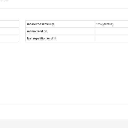
37% [default]
measured difficulty
memorised on
last repetition or drill