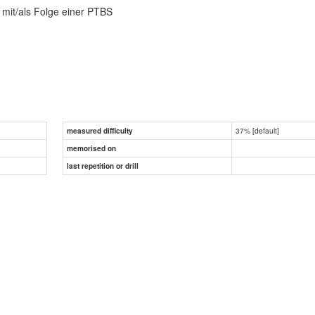
 mit/als Folge einer PTBS
37% [default]
measured difficulty
memorised on
last repetition or drill