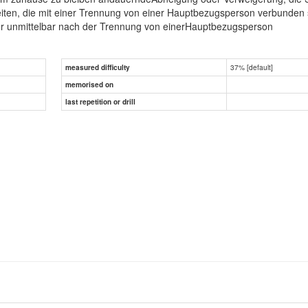
iten, die mit einer Trennung von einer Hauptbezugsperson verbunden 
er unmittelbar nach der Trennung von einerHauptbezugsperson
37% [default]
measured difficulty
memorised on
), Affektive Störungen (F32, F33, F34), Zwangsstörungen (F42), Rea
last repetition or drill