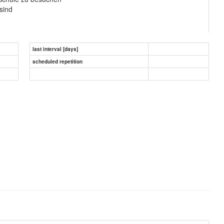
sind
last interval [days]
scheduled repetition
ktionen auf schwere Belastungen und Anpassungsstörungen