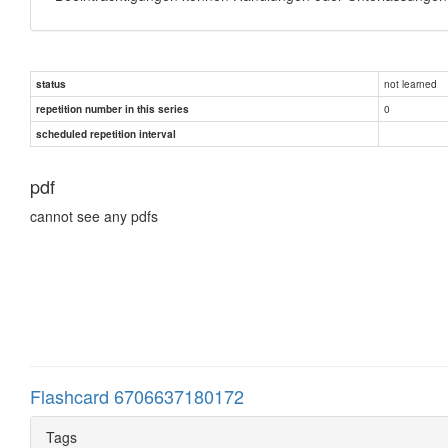
not learned
status
0
repetition number in this series
scheduled repetition interval
pdf
cannot see any pdfs
Flashcard 6706637180172
Tags