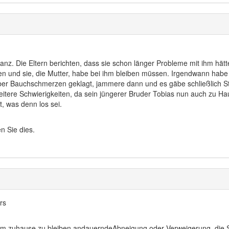
nz. Die Eltern berichten, dass sie schon länger Probleme mit ihm hätt
 und sie, die Mutter, habe bei ihm bleiben müssen. Irgendwann habe si
er Bauchschmerzen geklagt, jammere dann und es gäbe schließlich Str
tere Schwierigkeiten, da sein jüngerer Bruder Tobias nun auch zu Hau
, was denn los sei.
n Sie dies.
rs
um zuhause zu bleiben andauerndeAbneigung oder Verweigerung, die 